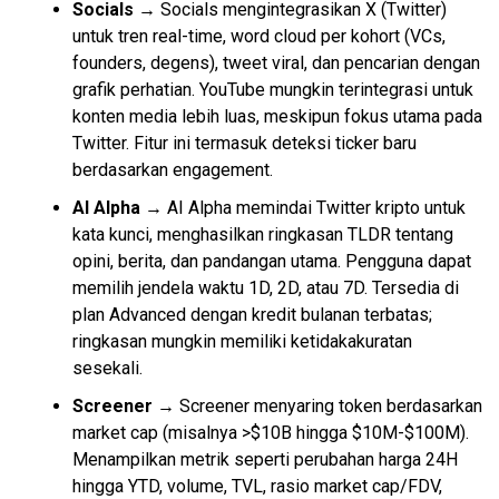
Socials →
Socials mengintegrasikan X (Twitter)
untuk tren real-time, word cloud per kohort (VCs,
founders, degens), tweet viral, dan pencarian dengan
grafik perhatian. YouTube mungkin terintegrasi untuk
konten media lebih luas, meskipun fokus utama pada
Twitter. Fitur ini termasuk deteksi ticker baru
berdasarkan engagement.
AI Alpha →
AI Alpha memindai Twitter kripto untuk
kata kunci, menghasilkan ringkasan TLDR tentang
opini, berita, dan pandangan utama. Pengguna dapat
memilih jendela waktu 1D, 2D, atau 7D. Tersedia di
plan Advanced dengan kredit bulanan terbatas;
ringkasan mungkin memiliki ketidakakuratan
sesekali.
Screener →
Screener menyaring token berdasarkan
market cap (misalnya >$10B hingga $10M-$100M).
Menampilkan metrik seperti perubahan harga 24H
hingga YTD, volume, TVL, rasio market cap/FDV,