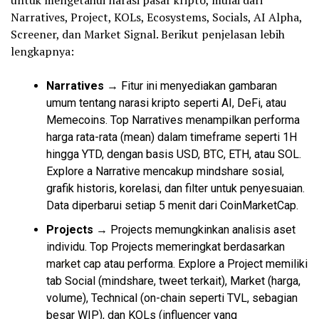
untuk mengetahui narasi pasar kripto, mulai dari
Narratives, Project, KOLs, Ecosystems, Socials, AI Alpha,
Screener, dan Market Signal. Berikut penjelasan lebih
lengkapnya:
Narratives
→ Fitur ini menyediakan gambaran
umum tentang narasi kripto seperti AI, DeFi, atau
Memecoins. Top Narratives menampilkan performa
harga rata-rata (mean) dalam timeframe seperti 1H
hingga YTD, dengan basis USD,
BTC
, ETH, atau SOL.
Explore a Narrative mencakup mindshare sosial,
grafik historis, korelasi, dan filter untuk penyesuaian.
Data diperbarui setiap 5 menit dari CoinMarketCap.
Projects
→ Projects memungkinkan analisis aset
individu. Top Projects memeringkat berdasarkan
market cap
atau performa. Explore a Project memiliki
tab Social (mindshare, tweet terkait), Market (harga,
volume), Technical (on-chain seperti TVL, sebagian
besar WIP), dan KOLs (influencer yang