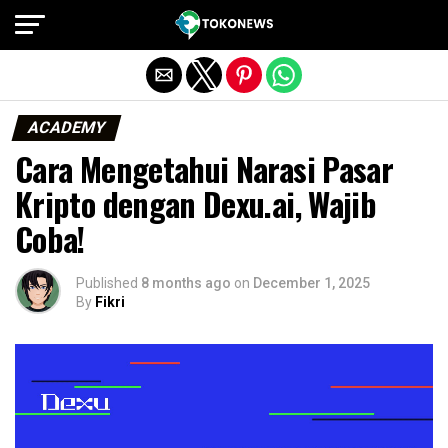
Exit mobile version
ACADEMY
Cara Mengetahui Narasi Pasar
Kripto dengan Dexu.ai, Wajib
Coba!
Published
8 months ago
on
December 1, 2025
By
Fikri