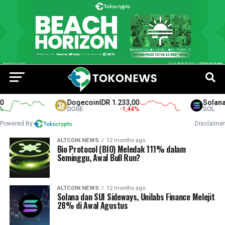
Dogecoin
IDR 1.233,00
Solana
ID
DOGE
-1,44
%
SOL
Powered By
Disclaimer
ALTCOIN NEWS
12 months ago
Bio Protocol (BIO) Meledak 111% dalam
Seminggu, Awal Bull Run?
ALTCOIN NEWS
12 months ago
Solana dan SUI Sideways, Unilabs Finance Melejit
28% di Awal Agustus