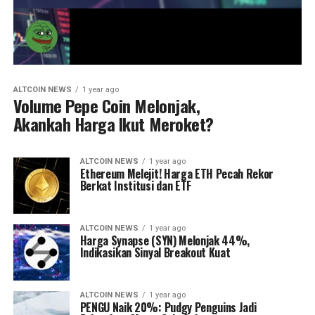
ALTCOIN NEWS
1 year ago
Volume Pepe Coin Melonjak,
Akankah Harga Ikut Meroket?
ALTCOIN NEWS
1 year ago
Ethereum Melejit! Harga ETH Pecah Rekor
Berkat Institusi dan ETF
ALTCOIN NEWS
1 year ago
Harga Synapse (SYN) Melonjak 44%,
Indikasikan Sinyal Breakout Kuat
ALTCOIN NEWS
1 year ago
PENGU Naik 20%: Pudgy Penguins Jadi