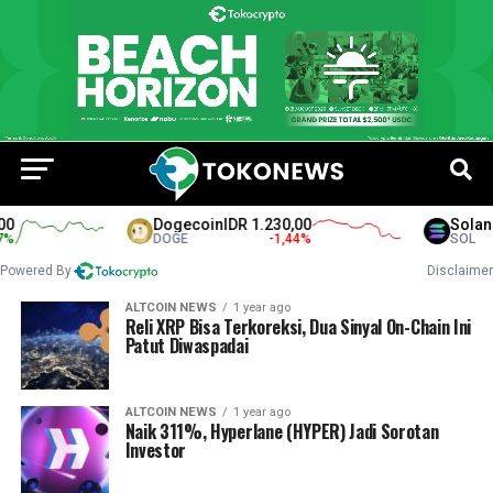
Dogecoin
IDR 1.230,00
Solana
I
DOGE
-1,44
%
SOL
Powered By
Disclaimer
ALTCOIN NEWS
1 year ago
Reli XRP Bisa Terkoreksi, Dua Sinyal On-Chain Ini
Patut Diwaspadai
ALTCOIN NEWS
1 year ago
Naik 311%, Hyperlane (HYPER) Jadi Sorotan
Investor