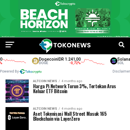
Dogecoin
IDR 1.241,00
Solana
ID
DOGE
-0,72
%
SOL
Powered By
Disclaimer
ALTCOIN NEWS
4 months ago
Harga Pi Network Turun 3%, Tertekan Arus
Keluar ETF Bitcoin
ALTCOIN NEWS
4 months ago
Aset Tokenisasi Wall Street Masuk 165
Blockchain via LayerZero