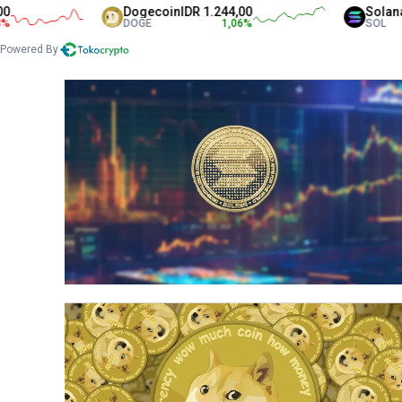
Dogecoin
IDR 1.244,00
Solana
IDR 1.316
DOGE
1,06
%
SOL
Powered By