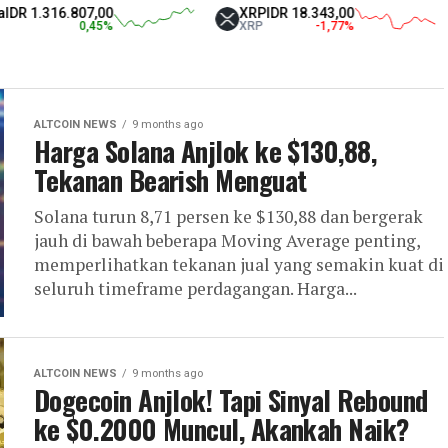
.807,00
XRP
IDR 18.343,00
Tethe
0,45
%
XRP
-1,77
%
USDT
ALTCOIN NEWS
9 months ago
Harga Solana Anjlok ke $130,88,
Tekanan Bearish Menguat
Solana turun 8,71 persen ke $130,88 dan bergerak
jauh di bawah beberapa Moving Average penting,
memperlihatkan tekanan jual yang semakin kuat di
seluruh timeframe perdagangan. Harga...
ALTCOIN NEWS
9 months ago
Dogecoin Anjlok! Tapi Sinyal Rebound
ke $0.2000 Muncul, Akankah Naik?