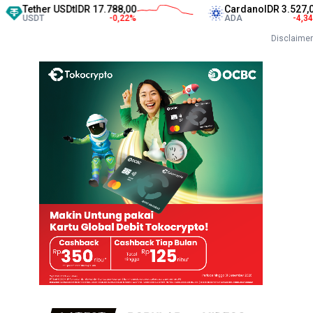
r USDt
IDR 17.788,00
Cardano
IDR 3.527,00
-0,22
%
ADA
-4,34
%
Disclaimer