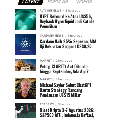
LATEST
POPULAR
VIDEOS
ALTCOIN NEWS
1 hour ago
HYPE Rebound ke Atas US$56,
Buyback Hyperliquid Jadi Katalis
Pemulihan
CARDANO NEWS
1 hour ago
Cardano Naik 25% Sepekan, ADA
Uji Kekuatan Support US$0,20
MARKET
2 hours ago
Voting CLARITY Act Ditunda
hingga September, Ada Apa?
MARKET
2 hours ago
Michael Saylor Sebut ChatGPT
Bantu Strategy Rancang
Pendanaan US$15 Miliar
ACADEMY
3 hours ago
Riset Kripto 3-7 Agustus 2026:
S&P500 ATH, Indonesia Deflasi,