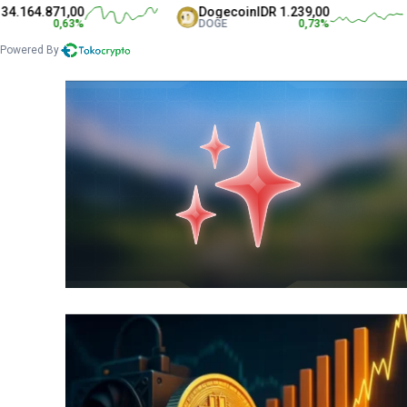
1,00
Dogecoin
IDR 1.239,00
Sol
63
%
DOGE
0,73
%
SOL
Powered By