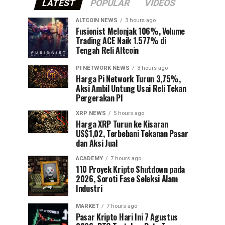
LATEST
POPULAR
VIDEOS
ALTCOIN NEWS
3 hours ago
Fusionist Melonjak 106%, Volume
Trading ACE Naik 1.577% di
Tengah Reli Altcoin
PI NETWORK NEWS
3 hours ago
Harga Pi Network Turun 3,75%,
Aksi Ambil Untung Usai Reli Tekan
Pergerakan PI
XRP NEWS
5 hours ago
Harga XRP Turun ke Kisaran
US$1,02, Terbebani Tekanan Pasar
dan Aksi Jual
ACADEMY
7 hours ago
110 Proyek Kripto Shutdown pada
2026, Soroti Fase Seleksi Alam
Industri
MARKET
7 hours ago
Pasar Kripto Hari Ini 7 Agustus