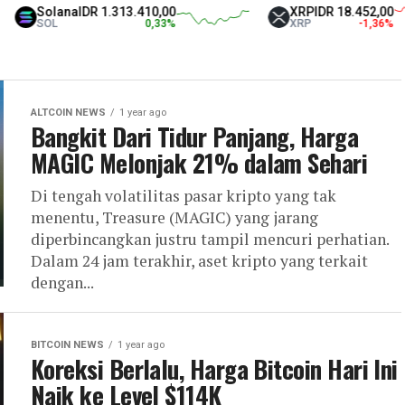
ana
IDR 1.313.410,00
XRP
IDR 18.452,00
0,33
%
XRP
-1,36
%
ALTCOIN NEWS
1 year ago
Bangkit Dari Tidur Panjang, Harga
MAGIC Melonjak 21% dalam Sehari
Di tengah volatilitas pasar kripto yang tak
menentu, Treasure (MAGIC) yang jarang
diperbincangkan justru tampil mencuri perhatian.
Dalam 24 jam terakhir, aset kripto yang terkait
dengan...
BITCOIN NEWS
1 year ago
Koreksi Berlalu, Harga Bitcoin Hari Ini
Naik ke Level $114K