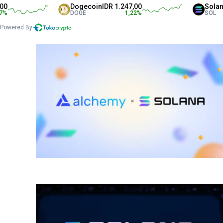
Dogecoin
IDR 1.247,00
Solana
IDR 1.3
DOGE
1,22
%
SOL
Powered By