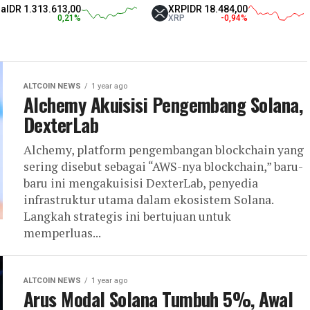
13.613,00
XRP
IDR 18.484,00
Tet
0,21
%
XRP
-0,94
%
US
ALTCOIN NEWS
1 year ago
Alchemy Akuisisi Pengembang Solana,
DexterLab
Alchemy, platform pengembangan blockchain yang
sering disebut sebagai “AWS-nya blockchain,” baru-
baru ini mengakuisisi DexterLab, penyedia
infrastruktur utama dalam ekosistem Solana.
Langkah strategis ini bertujuan untuk
memperluas...
ALTCOIN NEWS
1 year ago
Arus Modal Solana Tumbuh 5%, Awal