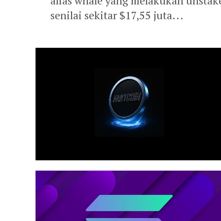
alias whale yang melakukan unstak
senilai sekitar $17,55 juta...