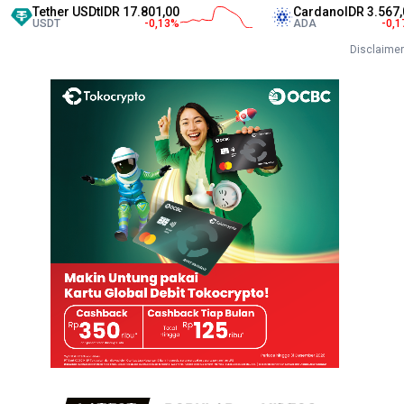
her USDt
IDR 17.801,00
Cardano
IDR 3.567,00
DT
-0,13
%
ADA
-0,17
%
Disclaimer