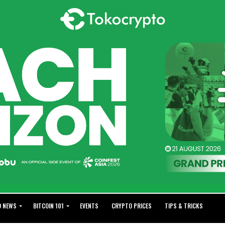
O NEWS
BITCOIN 101
EVENTS
CRYPTO PRICES
TIPS & TRICKS