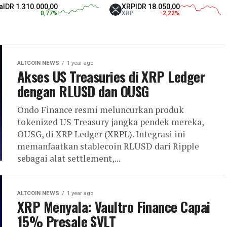
000,00
XRP
IDR 18.050,00
Tether
0,77
%
XRP
-2,22
%
USDT
ALTCOIN NEWS
1 year ago
Akses US Treasuries di XRP Ledger
dengan RLUSD dan OUSG
Ondo Finance resmi meluncurkan produk
tokenized US Treasury jangka pendek mereka,
OUSG, di XRP Ledger (XRPL). Integrasi ini
memanfaatkan stablecoin RLUSD dari Ripple
sebagai alat settlement,...
ALTCOIN NEWS
1 year ago
XRP Menyala: Vaultro Finance Capai
15% Presale $VLT