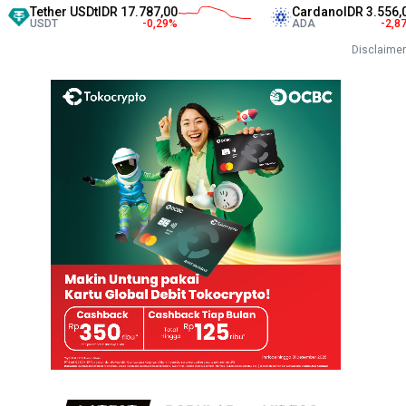
 USDt
IDR 17.787,00
Cardano
IDR 3.556,00
-0,29
%
ADA
-2,87
%
Disclaimer