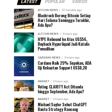
LATEST
POPULAR
VIDEOS
BITCOIN NEWS
37 minutes ago
⁠Blackrock Borong Bitcoin Setiap
Hari Selama Seminggu Terakhir,
Ada Apa?
ALTCOIN NEWS
3 hours ago
HYPE Rebound ke Atas US$56,
Buyback Hyperliquid Jadi Katalis
Pemulihan
CARDANO NEWS
3 hours ago
Cardano Naik 25% Sepekan, ADA
Uji Kekuatan Support US$0,20
MARKET
3 hours ago
Voting CLARITY Act Ditunda
hingga September, Ada Apa?
MARKET
3 hours ago
Michael Saylor Sebut ChatGPT
Bantu Strategy Rancang