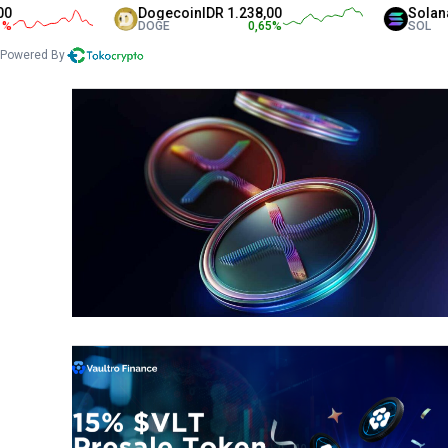
Dogecoin
IDR 1.238,00
Solana
IDR 1.310.
DOGE
0,65
%
SOL
Powered By