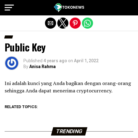
Exit mobile version
Public Key
Published
4 years ago
on
April 1, 2022
By
Anisa Rahma
Ini adalah kunci yang Anda bagikan dengan orang-orang
sehingga Anda dapat menerima cryptocurrency.
RELATED TOPICS:
TRENDING