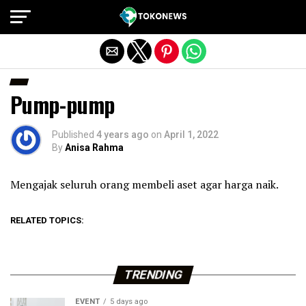
Exit mobile version
Pump-pump
Published
4 years ago
on
April 1, 2022
By
Anisa Rahma
Mengajak seluruh orang membeli aset agar harga naik.
RELATED TOPICS:
TRENDING
EVENT
5 days ago