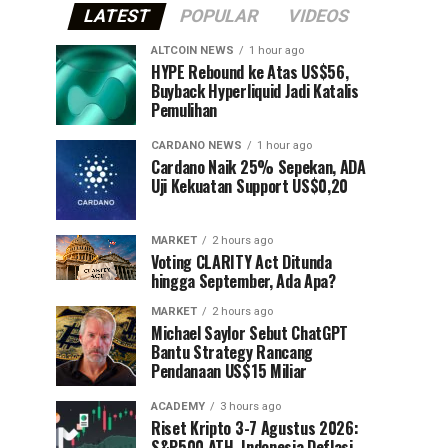
LATEST
POPULAR
VIDEOS
ALTCOIN NEWS
1 hour ago
HYPE Rebound ke Atas US$56,
Buyback Hyperliquid Jadi Katalis
Pemulihan
CARDANO NEWS
1 hour ago
Cardano Naik 25% Sepekan, ADA
Uji Kekuatan Support US$0,20
MARKET
2 hours ago
Voting CLARITY Act Ditunda
hingga September, Ada Apa?
MARKET
2 hours ago
Michael Saylor Sebut ChatGPT
Bantu Strategy Rancang
Pendanaan US$15 Miliar
ACADEMY
3 hours ago
Riset Kripto 3-7 Agustus 2026:
S&P500 ATH, Indonesia Deflasi,