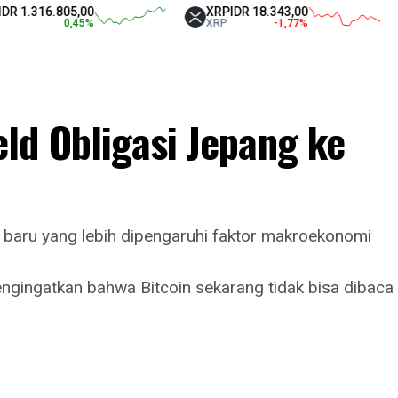
6.805,00
XRP
IDR 18.343,00
Teth
0,45
%
XRP
-1,77
%
USD
ld Obligasi Jepang ke
 baru yang lebih dipengaruhi faktor makroekonomi
gingatkan bahwa Bitcoin sekarang tidak bisa dibaca