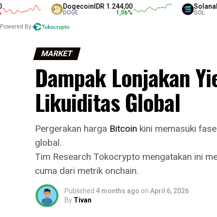
Dogecoin
IDR 1.244,00
Solana
IDR 1.31
DOGE
1,06
%
SOL
Powered By
MARKET
Dampak Lonjakan Yie
Likuiditas Global
Pergerakan harga
Bitcoin
kini memasuki fase
global.
Tim Research Tokocrypto mengatakan ini men
cuma dari metrik onchain.
Published
4 months ago
on
April 6, 2026
By
Tivan