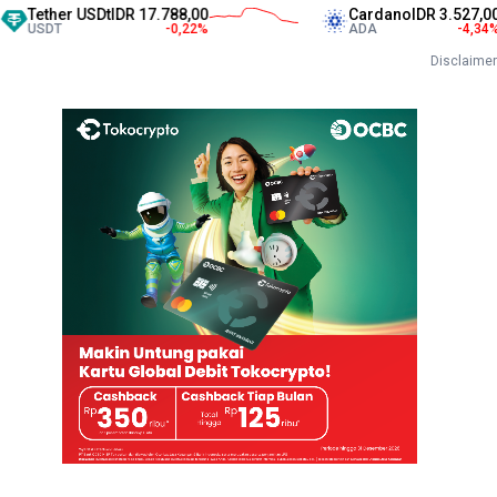
er USDt
IDR 17.788,00
Cardano
IDR 3.527,00
T
-0,22
%
ADA
-4,34
%
Disclaimer