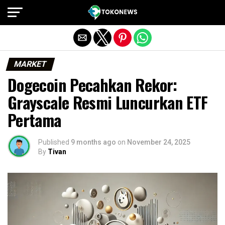
Exit mobile version
MARKET
Dogecoin Pecahkan Rekor:
Grayscale Resmi Luncurkan ETF
Pertama
Published
9 months ago
on
November 24, 2025
By
Tivan