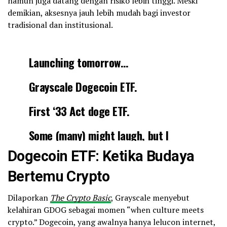
namun juga datang dengan risiko lebih tinggi. Meski
demikian, aksesnya jauh lebih mudah bagi investor
tradisional dan institusional.
Launching tomorrow…
Grayscale Dogecoin ETF.
First ‘33 Act doge ETF.
Some (many) might laugh, but I
actually view this as a highly
Dogecoin ETF: Ketika Budaya
symbolic launch.
Bertemu Crypto
IMO, best example of *monumental*
crypto regulatory shift over past yr.
Dilaporkan
The Crypto Basic
, Grayscale menyebut
kelahiran GDOG sebagai momen “when culture meets
Btw, GDOG might already be top 10
crypto.” Dogecoin, yang awalnya hanya lelucon internet,