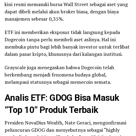
ticker symbol for me.
kini resmi memasuki bursa Wall Street sebagai aset yang
pic.twitter.com/f3JejjeYe4
dapat dibeli melalui akun broker biasa, dengan biaya
manajemen sebesar 0,35%.
— Nate Geraci (@NateGeraci)
November 24, 2025
ETF ini memberikan eksposur tidak langsung kepada
Dogecoin tanpa perlu membeli aset aslinya. Hal ini
membuka pintu bagi lebih banyak investor untuk terlibat
dalam pasar kripto, khususnya dari kalangan institusi.
Grayscale juga menegaskan bahwa Dogecoin telah
berkembang menjadi fenomena budaya global,
melampaui statusnya sebagai memecoin semata.
Analis ETF: GDOG Bisa Masuk
“Top 10” Produk Terbaik
Presiden NovaDius Wealth, Nate Geraci, mengonfirmasi
peluncuran GDOG dan menyebutnya sebagai “highly