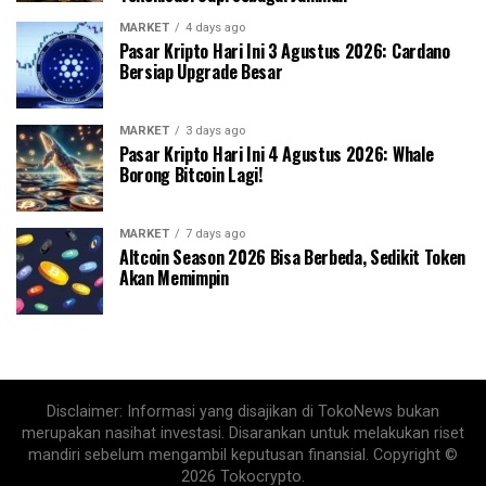
MARKET
4 days ago
Pasar Kripto Hari Ini 3 Agustus 2026: Cardano
Bersiap Upgrade Besar
MARKET
3 days ago
Pasar Kripto Hari Ini 4 Agustus 2026: Whale
Borong Bitcoin Lagi!
MARKET
7 days ago
Altcoin Season 2026 Bisa Berbeda, Sedikit Token
Akan Memimpin
Disclaimer: Informasi yang disajikan di TokoNews bukan
merupakan nasihat investasi. Disarankan untuk melakukan riset
mandiri sebelum mengambil keputusan finansial. Copyright ©
2026 Tokocrypto.