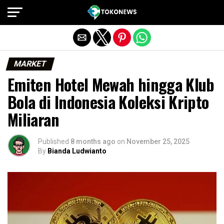
Exit mobile version
MARKET
Emiten Hotel Mewah hingga Klub
Bola di Indonesia Koleksi Kripto
Miliaran
Published
8 months ago
on
November 25, 2025
By
Bianda Ludwianto