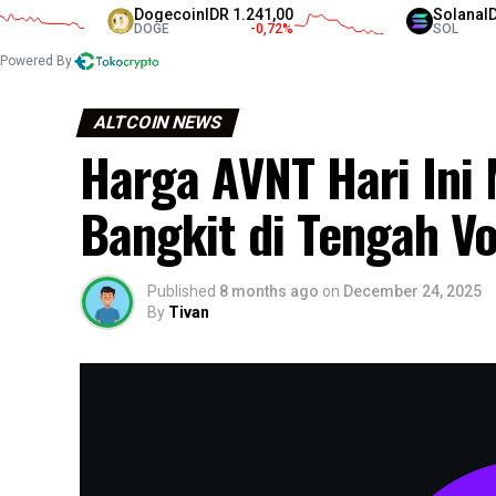
Dogecoin
IDR 1.241,00
Solana
IDR 1.35
DOGE
-0,72
%
SOL
Powered By
ALTCOIN NEWS
Harga AVNT Hari Ini
Bangkit di Tengah Vol
Published
8 months ago
on
December 24, 2025
By
Tivan