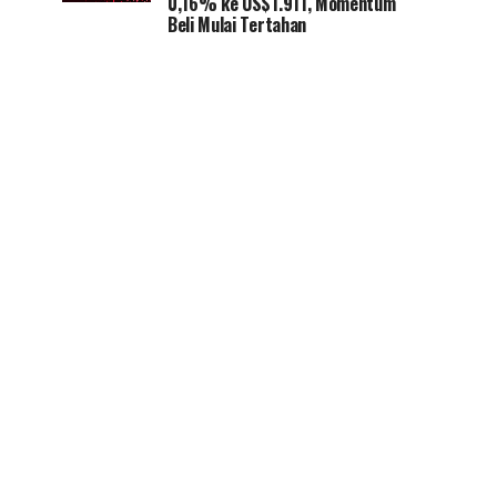
0,16% ke US$1.911, Momentum
Beli Mulai Tertahan