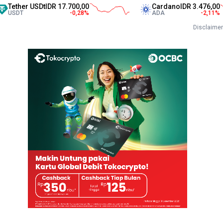
er USDt
IDR 17.700,00
Cardano
IDR 3.476,00
T
-0,28
%
ADA
-2,11
%
Disclaimer