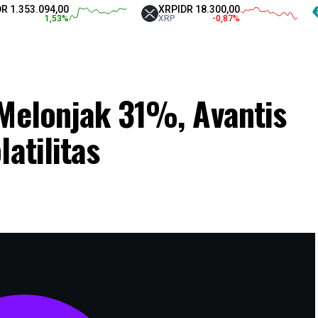
3.094,00
XRP
IDR 18.300,00
Teth
1,53
%
XRP
-0,87
%
USD
 Melonjak 31%, Avantis
atilitas