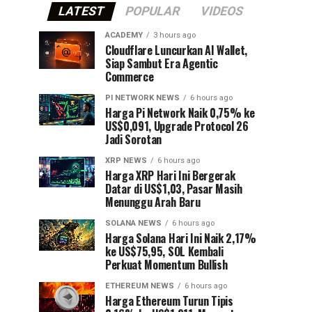
LATEST
POPULAR
VIDEOS
ACADEMY
3 hours ago
Cloudflare Luncurkan AI Wallet,
Siap Sambut Era Agentic
Commerce
PI NETWORK NEWS
6 hours ago
Harga Pi Network Naik 0,75% ke
US$0,091, Upgrade Protocol 26
Jadi Sorotan
XRP NEWS
6 hours ago
Harga XRP Hari Ini Bergerak
Datar di US$1,03, Pasar Masih
Menunggu Arah Baru
SOLANA NEWS
6 hours ago
Harga Solana Hari Ini Naik 2,17%
ke US$75,95, SOL Kembali
Perkuat Momentum Bullish
ETHEREUM NEWS
6 hours ago
Harga Ethereum Turun Tipis