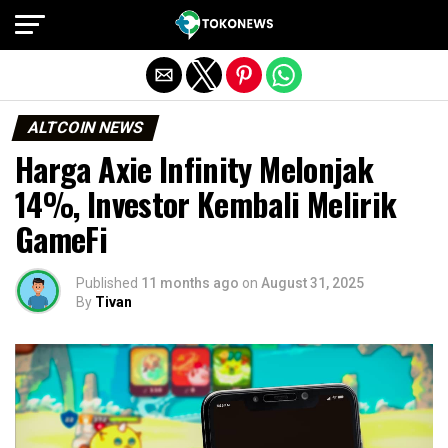
Exit mobile version
ALTCOIN NEWS
Harga Axie Infinity Melonjak
14%, Investor Kembali Melirik
GameFi
Published
11 months ago
on
August 31, 2025
By
Tivan