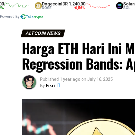
Dogecoin
IDR 1.240,00
Solana
IDR 1.
DOGE
-0,56
%
SOL
Powered By
ALTCOIN NEWS
Harga ETH Hari Ini 
Regression Bands: A
Published
1 year ago
on
July 16, 2025
By
Fikri