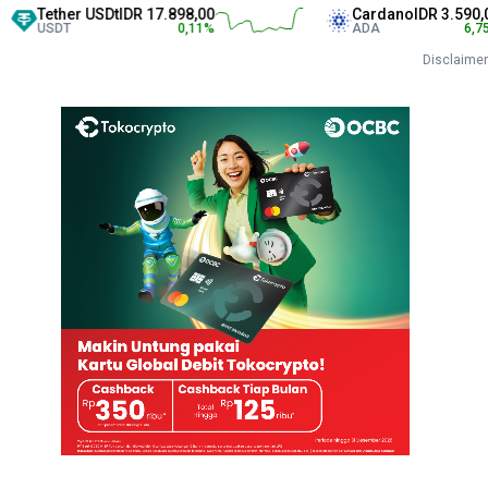
ther USDt
IDR 17.898,00
Cardano
IDR 3.590,00
DT
0,11
%
ADA
6,75
%
Disclaimer