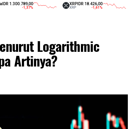
300.789,00
XRP
IDR 18.426,00
Te
-1,37
%
XRP
-1,61
%
US
Menurut Logarithmic
pa Artinya?