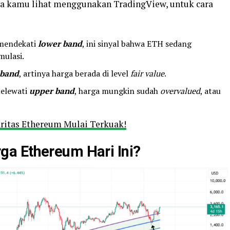
isa kamu lihat menggunakan TradingView, untuk cara
mendekati
lower band
, ini sinyal bahwa ETH sedang
ulasi.
 band
, artinya harga berada di level
fair value
.
melewati
upper band
, harga mungkin sudah
overvalued
, atau
aritas Ethereum Mulai Terkuak!
a Ethereum Hari Ini?