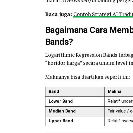
mahal
(overvalued)
dibanding pergera
Baca juga:
Contoh Strategi AI Trad
Bagaimana Cara Memba
Bands?
Logarithmic Regression Bands terbag
“koridor harga” secara umum level in
Maknanya bisa diartikan seperti ini:
Band
Makna
Lower Band
Relatif unde
Median Band
Fair value / e
Upper Band
Relatif overv