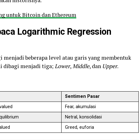
kan historisnya.
ing untuk Bitcoin dan Ethereum
ca Logarithmic Regression
i menjadi beberapa level atau garis yang membentuk
i dibagi menjadi tiga;
Lower
,
Middle
, dan
Upper
.
Sentimen Pasar
rvalued
Fear, akumulasi
quilibrium
Netral, konsolidasi
alued
Greed, euforia