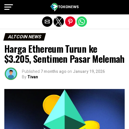
Exit mobile version
ALTCOIN NEWS
Harga Ethereum Turun ke
$3.205, Sentimen Pasar Melemah
Published
7 months ago
on
January 19, 2026
By
Tivan