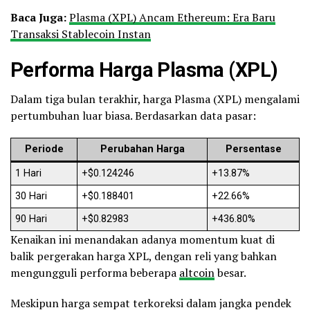
Baca Juga:
Plasma (XPL) Ancam Ethereum: Era Baru
Transaksi Stablecoin Instan
Performa Harga Plasma (XPL)
Dalam tiga bulan terakhir, harga Plasma (XPL) mengalami
pertumbuhan luar biasa. Berdasarkan data pasar:
Periode
Perubahan Harga
Persentase
1 Hari
+$0.124246
+13.87%
30 Hari
+$0.188401
+22.66%
90 Hari
+$0.82983
+436.80%
Kenaikan ini menandakan adanya momentum kuat di
balik pergerakan harga XPL, dengan reli yang bahkan
mengungguli performa beberapa
altcoin
besar.
Meskipun harga sempat terkoreksi dalam jangka pendek