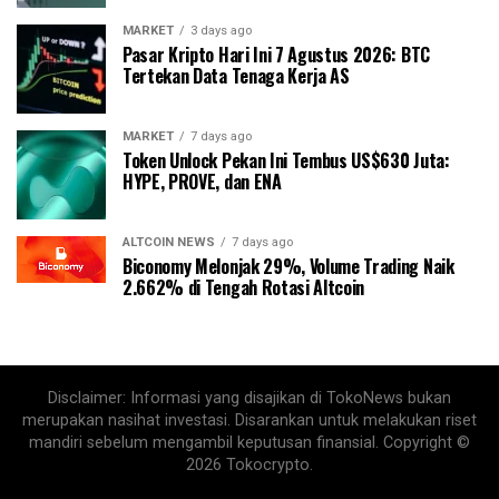
MARKET
3 days ago
Pasar Kripto Hari Ini 7 Agustus 2026: BTC
Tertekan Data Tenaga Kerja AS
MARKET
7 days ago
Token Unlock Pekan Ini Tembus US$630 Juta:
HYPE, PROVE, dan ENA
ALTCOIN NEWS
7 days ago
Biconomy Melonjak 29%, Volume Trading Naik
2.662% di Tengah Rotasi Altcoin
Disclaimer: Informasi yang disajikan di TokoNews bukan
merupakan nasihat investasi. Disarankan untuk melakukan riset
mandiri sebelum mengambil keputusan finansial. Copyright ©
2026 Tokocrypto.