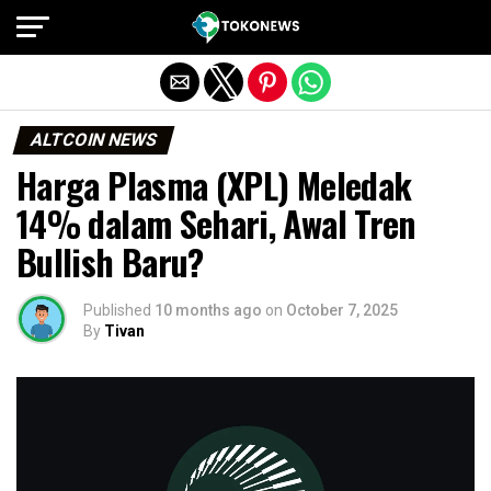
Exit mobile version
ALTCOIN NEWS
Harga Plasma (XPL) Meledak
14% dalam Sehari, Awal Tren
Bullish Baru?
Published
10 months ago
on
October 7, 2025
By
Tivan