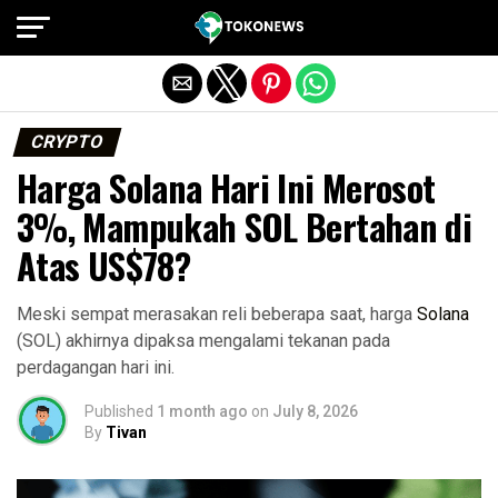
Exit mobile version
CRYPTO
Harga Solana Hari Ini Merosot
3%, Mampukah SOL Bertahan di
Atas US$78?
Meski sempat merasakan reli beberapa saat, harga
Solana
(SOL) akhirnya dipaksa mengalami tekanan pada
perdagangan hari ini.
Published
1 month ago
on
July 8, 2026
By
Tivan