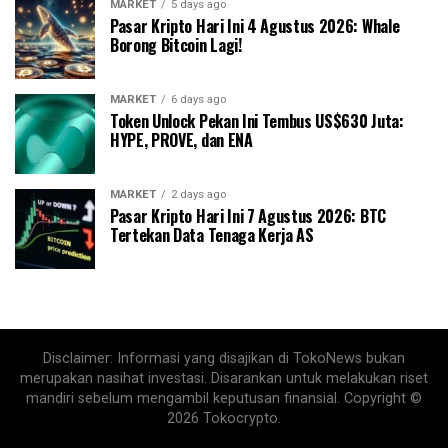
MARKET
5 days ago
Pasar Kripto Hari Ini 4 Agustus 2026: Whale
Borong Bitcoin Lagi!
MARKET
6 days ago
Token Unlock Pekan Ini Tembus US$630 Juta:
HYPE, PROVE, dan ENA
MARKET
2 days ago
Pasar Kripto Hari Ini 7 Agustus 2026: BTC
Tertekan Data Tenaga Kerja AS
Disclaimer: Informasi yang disajikan di TokoNews bukan
merupakan nasihat investasi. Disarankan untuk melakukan riset
mandiri sebelum mengambil keputusan finansial. Copyright ©
2026 Tokocrypto.