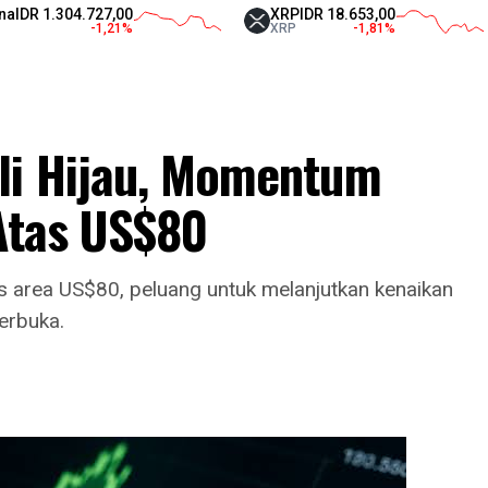
1.304.727,00
XRP
IDR 18.653,00
-1,21
%
XRP
-1,81
%
li Hijau, Momentum
 Atas US$80
 area US$80, peluang untuk melanjutkan kenaikan
erbuka.