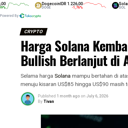
Dogecoin
IDR 1.226,00
Solana
IDR 
DOGE
-1,76
%
SOL
Powered By
CRYPTO
Harga Solana Kemba
Bullish Berlanjut di
Selama harga
Solana
mampu bertahan di atas
menuju kisaran US$85 hingga US$90 masih t
Published
1 month ago
on
July 6, 2026
By
Tivan