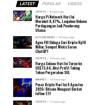
LATEST
POPULAR
VIDEOS
CRYPTO
8 hours ago
Harga Pi Network Hari Ini
Meroket 8,47%, Lonjakan Volume
Perdagangan Jadi Pendorong
Utama
ALTCOIN NEWS
10 hours ago
Agen FBI Diduga Curi Kripto Rp18
Miliar, Sempat Minta Saran
ChatGPT
CRYPTO
10 hours ago
Harga Solana Hari Ini Turun ke
US$73,44, Aksi Profit Taking
Tekan Pergerakan SOL
MARKET
10 hours ago
Pasar Kripto Hari Ini 6 Agustus
2026: Bitcoin Menguat Berkat
Inflow ETF
CRYPTO
11 hours ago