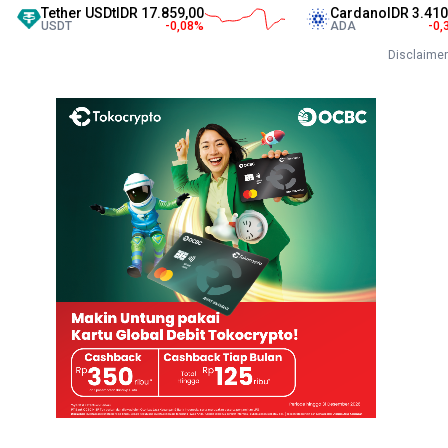
Tether USDt
IDR 17.859,00
Cardano
IDR 3.410,00
USDT
-0,08
%
ADA
-0,32
%
Disclaimer