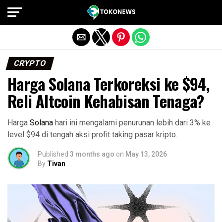
Exit mobile version
CRYPTO
Harga Solana Terkoreksi ke $94,
Reli Altcoin Kehabisan Tenaga?
Harga
Solana
hari ini mengalami penurunan lebih dari 3% ke
level $94 di tengah aksi profit taking pasar kripto.
Published
3 months ago
on
May 13, 2026
By
Tivan