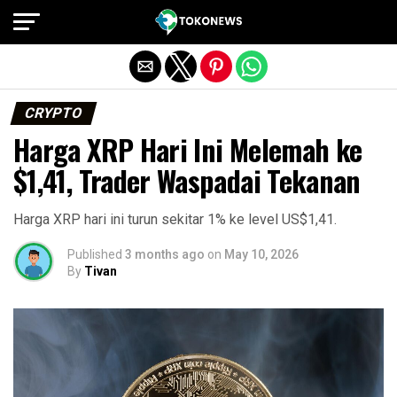
Exit mobile version
CRYPTO
Harga XRP Hari Ini Melemah ke
$1,41, Trader Waspadai Tekanan
Harga XRP hari ini turun sekitar 1% ke level US$1,41.
Published
3 months ago
on
May 10, 2026
By
Tivan