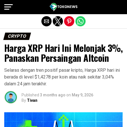
Exit mobile version
CRYPTO
Harga XRP Hari Ini Melonjak 3%,
Panaskan Persaingan Altcoin
Selaras dengan tren positif pasar kripto, Harga XRP hari ini
berada di level $1,4278 per koin atau naik sekitar 3,04%
dalam 24 jam terakhir.
Published
3 months ago
on
May 9, 2026
By
Tivan