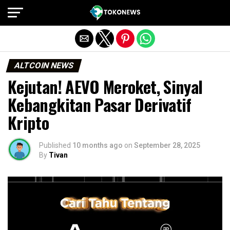
Exit mobile version
ALTCOIN NEWS
Kejutan! AEVO Meroket, Sinyal
Kebangkitan Pasar Derivatif
Kripto
Published
10 months ago
on
September 28, 2025
By
Tivan