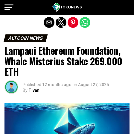
Exit mobile version
ALTCOIN NEWS
Lampaui Ethereum Foundation,
Whale Misterius Stake 269.000
ETH
Published
12 months ago
on
August 27, 2025
By
Tivan