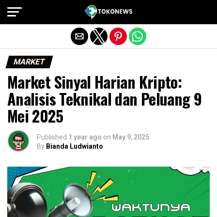
Exit mobile version
MARKET
Market Sinyal Harian Kripto:
Analisis Teknikal dan Peluang 9
Mei 2025
Published
1 year ago
on
May 9, 2025
By
Bianda Ludwianto