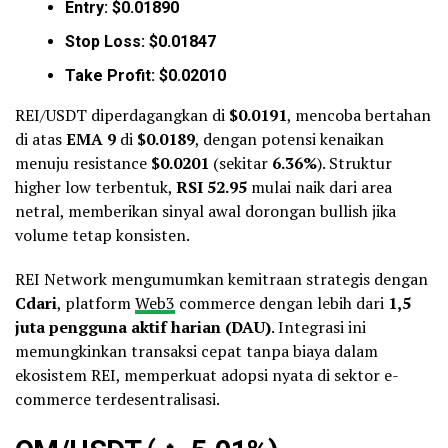
Entry: $0.01890
Stop Loss: $0.01847
Take Profit: $0.02010
REI/USDT diperdagangkan di
$0.0191
, mencoba bertahan
di atas
EMA 9
di
$0.0189
, dengan potensi kenaikan
menuju resistance
$0.0201
(sekitar
6.36%
). Struktur
higher low terbentuk,
RSI 52.95
mulai naik dari area
netral, memberikan sinyal awal dorongan bullish jika
volume tetap konsisten.
REI Network mengumumkan kemitraan strategis dengan
Cdari
, platform
Web3
commerce dengan lebih dari
1,5
juta pengguna aktif harian (DAU)
. Integrasi ini
memungkinkan transaksi cepat tanpa biaya dalam
ekosistem REI, memperkuat adopsi nyata di sektor e-
commerce terdesentralisasi.