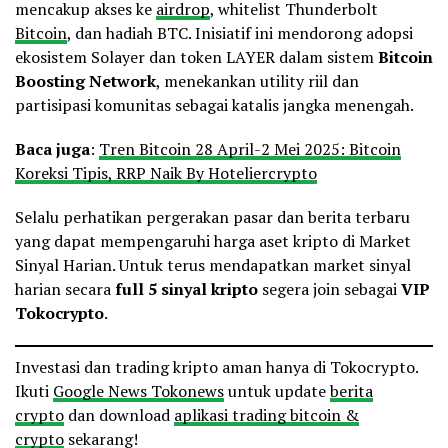
mencakup akses ke
airdrop
, whitelist Thunderbolt
Bitcoin
, dan hadiah BTC. Inisiatif ini mendorong adopsi
ekosistem Solayer dan token LAYER dalam sistem
Bitcoin
Boosting Network
, menekankan utility riil dan
partisipasi komunitas sebagai katalis jangka menengah.
Baca juga
:
Tren Bitcoin 28 April-2 Mei 2025: Bitcoin
Koreksi Tipis, RRP Naik By Hoteliercrypto
Selalu perhatikan pergerakan pasar dan berita terbaru
yang dapat mempengaruhi harga aset kripto di Market
Sinyal Harian. Untuk terus mendapatkan market sinyal
harian secara
full 5 sinyal
kripto
segera join sebagai
VIP
Tokocrypto
.
Investasi dan trading kripto aman hanya di Tokocrypto.
Ikuti
Google News Tokonews
untuk update
berita
crypto
dan download
aplikasi trading bitcoin &
crypto
sekarang!