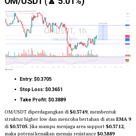
OM/USDT (
🔼
5.01%)
Entry: $0.3705
Stop Loss: $0.3651
Take Profit: $0.3889
OM/USDT diperdagangkan di
$0.3749
, membentuk
struktur higher low dan mencoba bertahan di atas
EMA 9
di
$0.3705
. Jika mampu menjaga area support
$0.3712
,
maka potensi kenaikan menuju resistance
$0.3889