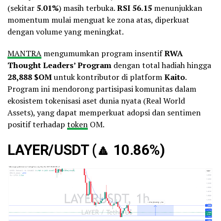
(sekitar
5.01%
) masih terbuka.
RSI 56.15
menunjukkan
momentum mulai menguat ke zona atas, diperkuat
dengan volume yang meningkat.
MANTRA
mengumumkan program insentif
RWA
Thought Leaders’ Program
dengan total hadiah hingga
28,888 $OM
untuk kontributor di platform
Kaito
.
Program ini mendorong partisipasi komunitas dalam
ekosistem tokenisasi aset dunia nyata (Real World
Assets), yang dapat memperkuat adopsi dan sentimen
positif terhadap
token
OM.
LAYER/USDT (
🔼
10.86%)