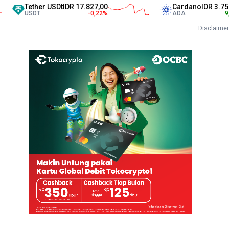
Tether USDt
IDR 17.827,00
Cardano
IDR 3.750,00
USDT
-0,22
%
ADA
9,94
%
Disclaimer