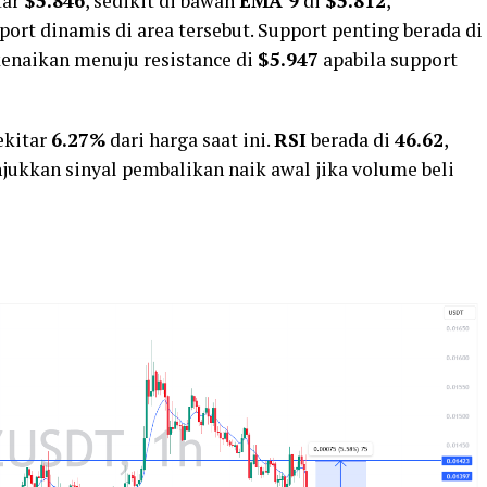
tar
$5.846
, sedikit di bawah
EMA 9
di
$5.812
,
rt dinamis di area tersebut. Support penting berada di
kenaikan menuju resistance di
$5.947
apabila support
ekitar
6.27%
dari harga saat ini.
RSI
berada di
46.62
,
ukkan sinyal pembalikan naik awal jika volume beli