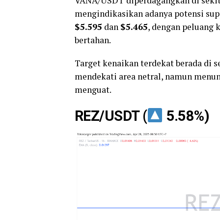
VANA/USDT diperdagangkan di seki
mengindikasikan adanya potensi suppo
$5.595
dan
$5.465
, dengan peluang 
bertahan.
Target kenaikan terdekat berada di s
mendekati area netral, namun menunj
menguat.
REZ/USDT (
5.58%)