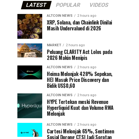
LATEST
POPULAR
VIDEOS
ALTCOIN NEWS
2 hours ago
XRP, Solana, dan Chainlink Dinilai
Masih Undervalued di 2026
MARKET
2 hours ago
Peluang CLARITY Act Lolos pada
2026 Makin Menipis
ALTCOIN NEWS
2 hours ago
Heima Melonjak 428% Sepekan,
HEI Masuk Price Discovery dan
Bidik US$0,60
ALTCOIN NEWS
2 hours ago
HYPE Tertekan meski Revenue
Hyperliquid Kuat dan Volume RWA
Melonjak
ALTCOIN NEWS
2 hours ago
Cartesi Melonjak 65%, Sentimen
Sosial Dorong CTSI Jadi Sorotan