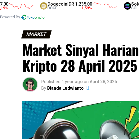
Dogecoin
IDR 1.235,00
Solana
IDR 
DOGE
-1,59
%
SOL
Powered By
MARKET
Market Sinyal Haria
Kripto 28 April 2025
Published
1 year ago
on
April 28, 2025
By
Bianda Ludwianto