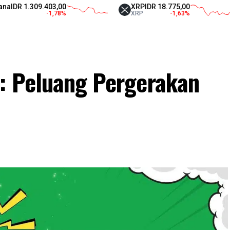
1.309.403,00
XRP
IDR 18.775,00
-1,78
%
XRP
-1,63
%
n: Peluang Pergerakan