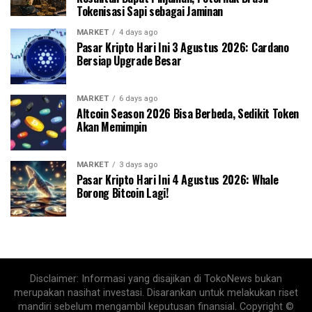
Tokenisasi Sapi sebagai Jaminan
MARKET
4 days ago
Pasar Kripto Hari Ini 3 Agustus 2026: Cardano
Bersiap Upgrade Besar
MARKET
6 days ago
Altcoin Season 2026 Bisa Berbeda, Sedikit Token
Akan Memimpin
MARKET
3 days ago
Pasar Kripto Hari Ini 4 Agustus 2026: Whale
Borong Bitcoin Lagi!
Disclaimer: Informasi yang disajikan di TokoNews bukan
merupakan nasihat investasi. Disarankan untuk melakukan riset
mandiri sebelum mengambil keputusan finansial. Copyright ©