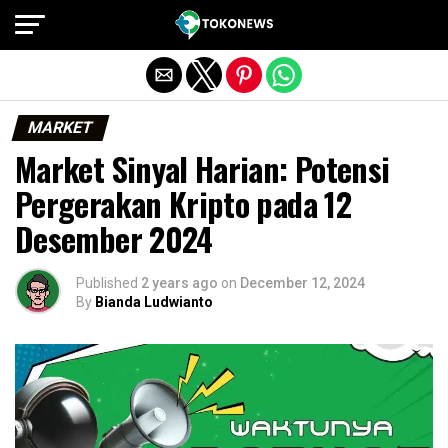
Exit mobile version
MARKET
Market Sinyal Harian: Potensi
Pergerakan Kripto pada 12
Desember 2024
Published
2 years ago
on
December 12, 2024
By
Bianda Ludwianto