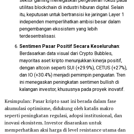
sektor gaming menegaskan pergeseran fokus pada
utilitas
blockchain
di industri hiburan digital. Selain
itu, keputusan untuk bertransisi ke jaringan Layer 1
independen memperlihatkan ambisi besar dalam
pengembangan ekosistem yang lebih
terdesentralisasi.
Sentimen Pasar Positif Secara Keseluruhan
:
Berdasarkan data visual dari Crypto Bubbles,
mayoritas aset kripto menunjukkan kinerja positif,
dengan
altcoin
seperti SUI (+29.9%),
CETUS
(+27%),
dan IO (+30.4%) menjadi pemimpin penguatan. Tren
ini menegaskan peningkatan sentimen
bullish
di
kalangan investor, khususnya pada proyek inovatif.
Kesimpulan: Pasar kripto saat ini berada dalam fase
akumulasi optimisme, didukung oleh katalis makro
seperti peningkatan regulasi, adopsi institusional, dan
inovasi ekosistem. Investor disarankan untuk
memperhatikan aksi harga di level resistance utama dan