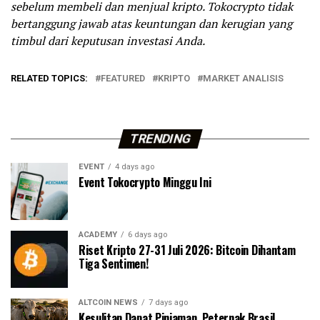
sebelum membeli dan menjual kripto. Tokocrypto tidak
bertanggung jawab atas keuntungan dan kerugian yang
timbul dari keputusan investasi Anda.
RELATED TOPICS:
FEATURED
KRIPTO
MARKET ANALISIS
TRENDING
EVENT
4 days ago
Event Tokocrypto Minggu Ini
ACADEMY
6 days ago
Riset Kripto 27-31 Juli 2026: Bitcoin Dihantam
Tiga Sentimen!
ALTCOIN NEWS
7 days ago
Kesulitan Dapat Pinjaman, Peternak Brasil