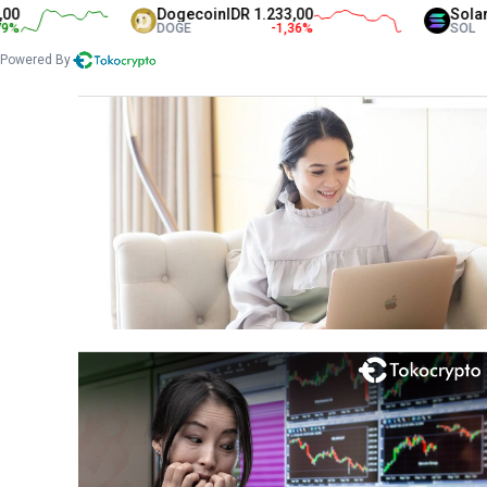
Dogecoin
IDR 1.233,00
Solana
IDR 1.3
DOGE
-1,36
%
SOL
Powered By