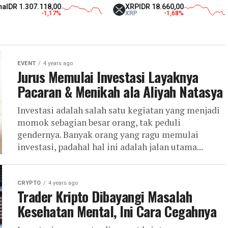
07.118,00
XRP
IDR 18.660,00
Tet
-1,17
%
XRP
-1,68
%
USD
EVENT
4 years ago
Jurus Memulai Investasi Layaknya
Pacaran & Menikah ala Aliyah Natasya
Investasi adalah salah satu kegiatan yang menjadi
momok sebagian besar orang, tak peduli
gendernya. Banyak orang yang ragu memulai
investasi, padahal hal ini adalah jalan utama...
CRYPTO
4 years ago
Trader Kripto Dibayangi Masalah
Kesehatan Mental, Ini Cara Cegahnya