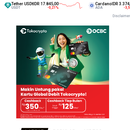
her USDt
IDR 17.845,00
Cardano
IDR 3.374,00
T
-0,21
%
ADA
-3,54
%
Disclaimer