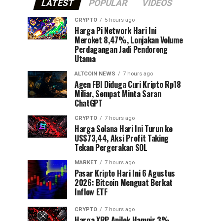
LATEST
POPULAR
VIDEOS
CRYPTO
5 hours ago
Harga Pi Network Hari Ini
Meroket 8,47%, Lonjakan Volume
Perdagangan Jadi Pendorong
Utama
ALTCOIN NEWS
7 hours ago
Agen FBI Diduga Curi Kripto Rp18
Miliar, Sempat Minta Saran
ChatGPT
CRYPTO
7 hours ago
Harga Solana Hari Ini Turun ke
US$73,44, Aksi Profit Taking
Tekan Pergerakan SOL
MARKET
7 hours ago
Pasar Kripto Hari Ini 6 Agustus
2026: Bitcoin Menguat Berkat
Inflow ETF
CRYPTO
7 hours ago
Harga XRP Anjlok Hampir 3%,