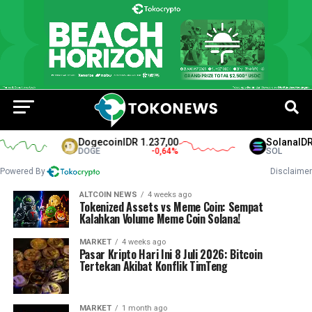
Dogecoin
IDR 1.237,00
Solana
IDR 1
DOGE
-0,64
%
SOL
Powered By
Disclaimer
ALTCOIN NEWS
4 weeks ago
Tokenized Assets vs Meme Coin: Sempat
Kalahkan Volume Meme Coin Solana!
MARKET
4 weeks ago
Pasar Kripto Hari Ini 8 Juli 2026: Bitcoin
Tertekan Akibat Konflik TimTeng
MARKET
1 month ago