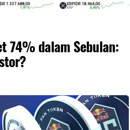
37.688,00
XRP
IDR 18.464,00
Tet
1,91
%
XRP
0,46
%
USD
et 74% dalam Sebulan:
stor?