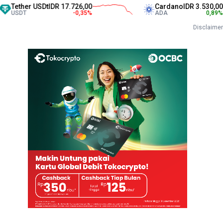
her USDt
IDR 17.726,00
Cardano
IDR 3.530,00
T
-0,35
%
ADA
0,89
%
Disclaimer