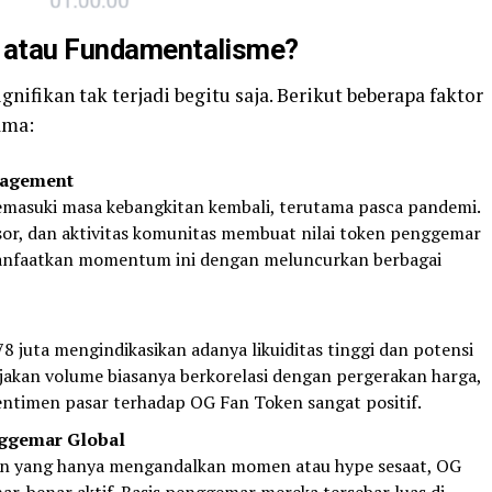
i atau Fundamentalisme?
ifikan tak terjadi begitu saja. Berikut beberapa faktor
ama:
gagement
emasuki masa kebangkitan kembali, terutama pasca pandemi.
or, dan aktivitas komunitas membuat nilai token penggemar
anfaatkan momentum ini dengan meluncurkan berbagai
 juta mengindikasikan adanya likuiditas tinggi dan potensi
jakan volume biasanya berkorelasi dengan pergerakan harga,
entimen pasar terhadap OG Fan Token sangat positif.
nggemar Global
lain yang hanya mengandalkan momen atau hype sesaat, OG
ar-benar aktif. Basis penggemar mereka tersebar luas di