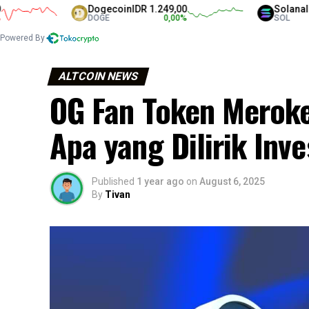
Dogecoin
IDR 1.249,00
Solana
IDR 1.3
DOGE
0,00
%
SOL
Powered By
ALTCOIN NEWS
OG Fan Token Merok
Apa yang Dilirik Inve
Published
1 year ago
on
August 6, 2025
By
Tivan