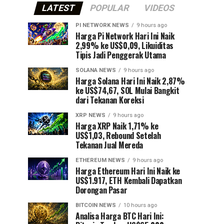
LATEST
POPULAR
VIDEOS
PI NETWORK NEWS
9 hours ago
Harga Pi Network Hari Ini Naik
2,99% ke US$0,09, Likuiditas
Tipis Jadi Penggerak Utama
SOLANA NEWS
9 hours ago
Harga Solana Hari Ini Naik 2,87%
ke US$74,67, SOL Mulai Bangkit
dari Tekanan Koreksi
XRP NEWS
9 hours ago
Harga XRP Naik 1,71% ke
US$1,03, Rebound Setelah
Tekanan Jual Mereda
ETHEREUM NEWS
9 hours ago
Harga Ethereum Hari Ini Naik ke
US$1.917, ETH Kembali Dapatkan
Dorongan Pasar
BITCOIN NEWS
10 hours ago
Analisa Harga BTC Hari Ini: