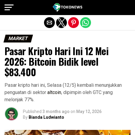
Exit mobile version
MARKET
Pasar Kripto Hari Ini 12 Mei
2026: Bitcoin Bidik level
$83.400
Pasar kripto hari ini, Selasa (12/5) kembali menunjukkan
penguatan di sektor
altcoin
, dipimpin oleh GTC yang
melonjak 77%.
Published
3 months ago
on
May 12, 2026
By
Bianda Ludwianto