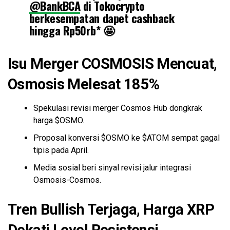
@BankBCA
di Tokocrypto
berkesempatan dapet cashback
hingga Rp50rb* 🤩
Periode: 19 Jan – 18 Mei 2026
Isu Merger COSMOSIS Mencuat,
Detail:
https://t.co/6KpTZVm2xR
pic.twitter.com/ORgnXkqw6j
Osmosis Melesat 185%
— Tokocrypto (@Tokocrypto)
April 25, 2026
Spekulasi revisi merger Cosmos Hub dongkrak
harga $OSMO.
Proposal konversi $OSMO ke $ATOM sempat gagal
tipis pada April.
Media sosial beri sinyal revisi jalur integrasi
Osmosis-Cosmos.
Tren
Bullish
Terjaga, Harga XRP
Dekati Level Resistensi