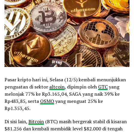
Pasar kripto hari ini, Selasa (12/5) kembali menunjukkan
penguatan di sektor
altcoin
, dipimpin oleh
GTC
yang
melonjak 77% ke Rp3.165,04, SAGA yang naik 39% ke
Rp483,85, serta
OSMO
yang menguat 25% ke
Rp1.353,45.
Di sisi lain,
Bitcoin
(BTC) masih bergerak stabil di kisaran
$81.256 dan kembali membidik level $82.000 di tengah