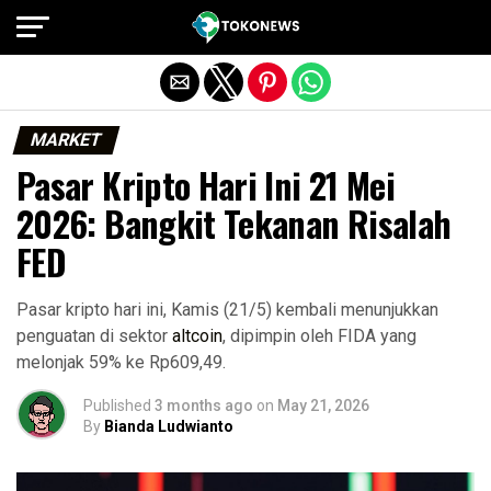
Exit mobile version
MARKET
Pasar Kripto Hari Ini 21 Mei
2026: Bangkit Tekanan Risalah
FED
Pasar kripto hari ini, Kamis (21/5) kembali menunjukkan
penguatan di sektor
altcoin
, dipimpin oleh FIDA yang
melonjak 59% ke Rp609,49.
Published
3 months ago
on
May 21, 2026
By
Bianda Ludwianto