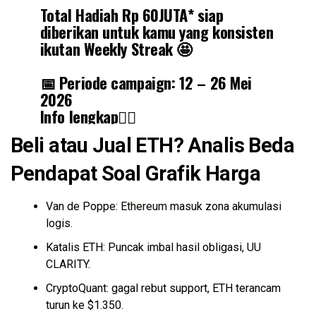
Total Hadiah Rp 60JUTA* siap
diberikan untuk kamu yang konsisten
ikutan Weekly Streak 🤩
📅 Periode campaign: 12 – 26 Mei
2026
Info lengkap👉🏻
https://t.co/FwmHXdYks7
Beli atau Jual ETH? Analis Beda
Jangan sampai streak kamu putus 👀
Pendapat Soal Grafik Harga
Semakin aktif dan konsisten,
semakin besar peluangmu untuk
Van de Poppe:
Ethereum
masuk zona akumulasi
dapat reward…
logis.
pic.twitter.com/lg6DOzvaY1
Katalis ETH: Puncak imbal hasil obligasi, UU
CLARITY.
— Tokocrypto (@Tokocrypto)
May 12, 2026
CryptoQuant: gagal rebut support, ETH terancam
turun ke $1.350.