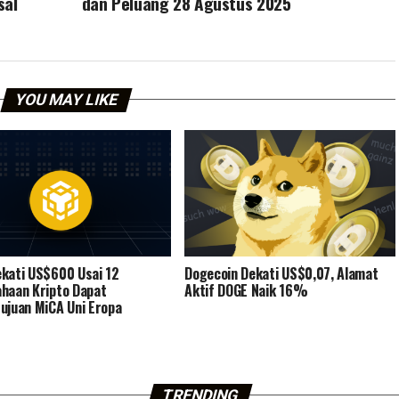
sal
dan Peluang 28 Agustus 2025
YOU MAY LIKE
kati US$600 Usai 12
Dogecoin Dekati US$0,07, Alamat
haan Kripto Dapat
Aktif DOGE Naik 16%
ujuan MiCA Uni Eropa
TRENDING