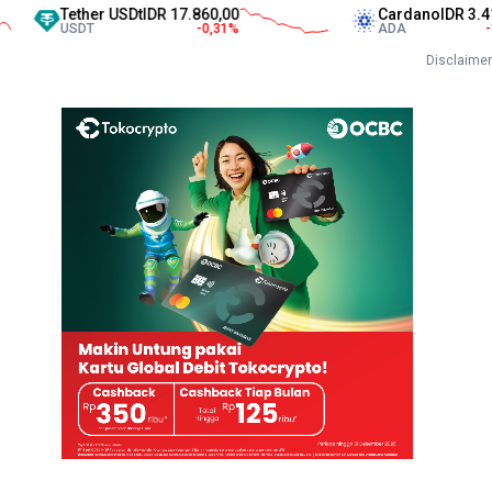
Tether USDt
IDR 17.860,00
Cardano
IDR 3.417,00
USDT
-0,31
%
ADA
-1,10
%
Disclaimer