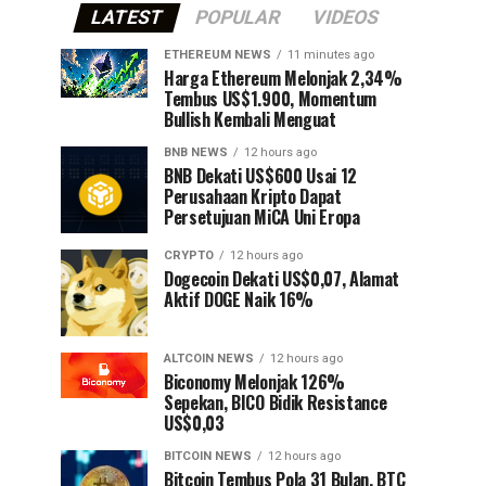
LATEST
POPULAR
VIDEOS
ETHEREUM NEWS
11 minutes ago
Harga Ethereum Melonjak 2,34%
Tembus US$1.900, Momentum
Bullish Kembali Menguat
BNB NEWS
12 hours ago
BNB Dekati US$600 Usai 12
Perusahaan Kripto Dapat
Persetujuan MiCA Uni Eropa
CRYPTO
12 hours ago
Dogecoin Dekati US$0,07, Alamat
Aktif DOGE Naik 16%
ALTCOIN NEWS
12 hours ago
Biconomy Melonjak 126%
Sepekan, BICO Bidik Resistance
US$0,03
BITCOIN NEWS
12 hours ago
Bitcoin Tembus Pola 31 Bulan, BTC