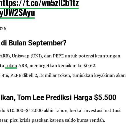
https://t.co/wn5zlCb1tz
NKyUW2SAyu
025
 di Bulan September?
RB), Uniswap (UNI), dan PEPE untuk potensi keuntungan.
uta
token
ARB, menargetkan kenaikan ke $0,62.
 4%, PEPE dibeli 2,18 miliar token, tunjukkan keyakinan akan
ikan, Tom Lee Prediksi Harga $5.500
lu $10.000–$12.000 akhir tahun, berkat investasi institusi.
ar, picu krisis pasokan karena saldo bursa rendah.