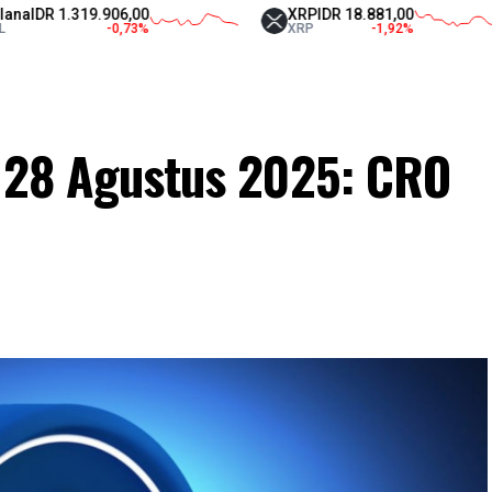
 1.319.906,00
XRP
IDR 18.881,00
-0,73
%
XRP
-1,92
%
i 28 Agustus 2025: CRO