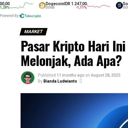
Dogecoin
IDR 1.247,00
Solana
IDR
DOGE
-1,11
%
SOL
Powered By
MARKET
Pasar Kripto Hari In
Melonjak, Ada Apa?
Published
11 months ago
on
August 28, 2025
By
Bianda Ludwianto