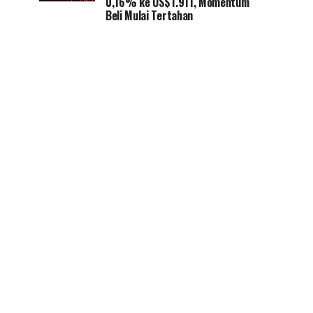
0,16% ke US$1.911, Momentum
Beli Mulai Tertahan