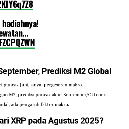
2KlY6q7Z8
 hadiahnya!
lewatan…
dDFZCPQZWN
5
 September, Prediksi M2 Global
i puncak Juni, sinyal pergeseran makro.
ngan M2, prediksi puncak akhir September/Oktober.
 andal, ada pengaruh faktor makro.
ari XRP pada Agustus 2025?