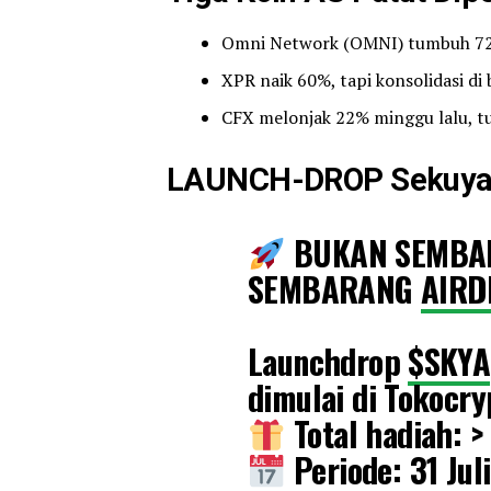
Omni Network (OMNI) tumbuh 72%
XPR naik 60%, tapi konsolidasi di
CFX melonjak 22% minggu lalu, tu
LAUNCH-DROP Sekuya (
BUKAN SEMBA
SEMBARANG
AIR
Launchdrop
$SKYA
dimulai di Tokocry
Total hadiah: >
Periode: 31 Jul