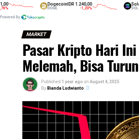
Dogecoin
IDR 1.240,00
Solana
IDR 
DOGE
-1,20
%
SOL
Powered By
MARKET
Pasar Kripto Hari In
Melemah, Bisa Turun
Published
1 year ago
on
August 4, 2025
By
Bianda Ludwianto