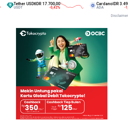
Tether USDt
IDR 17.700,00
Cardano
IDR 3.497,00
USDT
-0,42
%
ADA
-1,10
%
Disclaimer