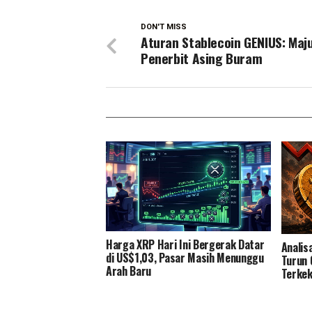
DON'T MISS
Aturan Stablecoin GENIUS: Maju
Penerbit Asing Buram
Harga XRP Hari Ini Bergerak Datar
Analis
di US$1,03, Pasar Masih Menunggu
Turun
Arah Baru
Terkek