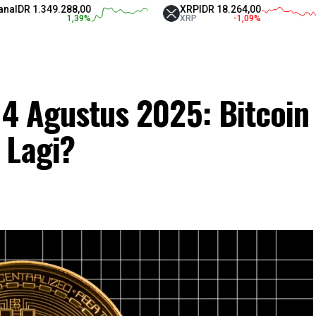
1.349.288,00
XRP
IDR 18.264,00
1,39
%
XRP
-1,09
%
i 4 Agustus 2025: Bitcoin
 Lagi?