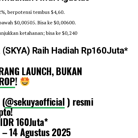
, berpotensi tembus $4,60.
 bawah $0,00505. Bisa ke $0,00600.
njukkan ketahanan; bisa ke $0,240
SKYA) Raih Hadiah Rp160Juta*
RANG LAUNCH, BUKAN
DROP
!
(
@sekuyaofficial
) resmi
pto!
 IDR 160Juta*
i – 14 Agustus 2025