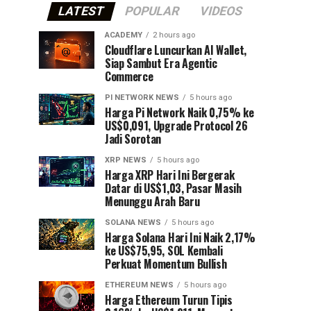
LATEST
POPULAR
VIDEOS
ACADEMY
2 hours ago
Cloudflare Luncurkan AI Wallet,
Siap Sambut Era Agentic
Commerce
PI NETWORK NEWS
5 hours ago
Harga Pi Network Naik 0,75% ke
US$0,091, Upgrade Protocol 26
Jadi Sorotan
XRP NEWS
5 hours ago
Harga XRP Hari Ini Bergerak
Datar di US$1,03, Pasar Masih
Menunggu Arah Baru
SOLANA NEWS
5 hours ago
Harga Solana Hari Ini Naik 2,17%
ke US$75,95, SOL Kembali
Perkuat Momentum Bullish
ETHEREUM NEWS
5 hours ago
Harga Ethereum Turun Tipis