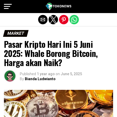
Exit mobile version
MARKET
Pasar Kripto Hari Ini 5 Juni
2025: Whale Borong Bitcoin,
Harga akan Naik?
Published
1 year ago
on
June 5, 2025
By
Bianda Ludwianto