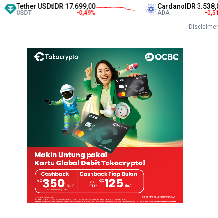
ther USDt
IDR 17.699,00
Cardano
IDR 3.538,00
DT
-0,49
%
ADA
-0,51
%
Disclaimer