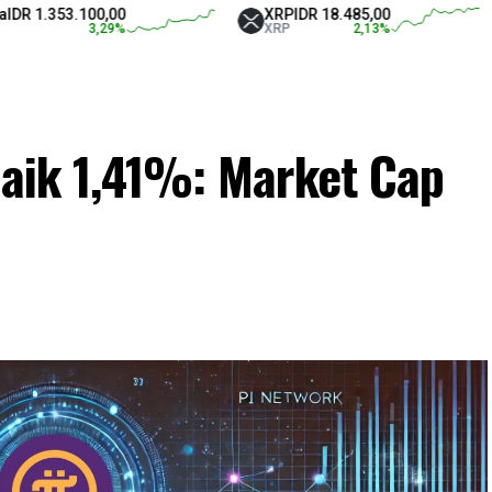
353.100,00
XRP
IDR 18.485,00
Te
3,29
%
XRP
2,13
%
US
Naik 1,41%: Market Cap