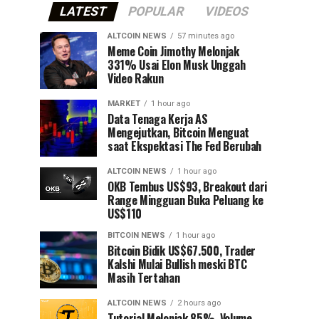
LATEST
POPULAR
VIDEOS
ALTCOIN NEWS
57 minutes ago
Meme Coin Jimothy Melonjak
331% Usai Elon Musk Unggah
Video Rakun
MARKET
1 hour ago
Data Tenaga Kerja AS
Mengejutkan, Bitcoin Menguat
saat Ekspektasi The Fed Berubah
ALTCOIN NEWS
1 hour ago
OKB Tembus US$93, Breakout dari
Range Mingguan Buka Peluang ke
US$110
BITCOIN NEWS
1 hour ago
Bitcoin Bidik US$67.500, Trader
Kalshi Mulai Bullish meski BTC
Masih Tertahan
ALTCOIN NEWS
2 hours ago
Tutorial Melonjak 85%, Volume