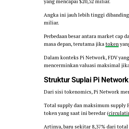
yang mencapai $20,52 miliar.
Angka ini jauh lebih tinggi dibanding
miliar.
Perbedaan besar antara market cap d
masa depan, terutama jika
token
yang
Dalam konteks Pi Network, FDV yang 
mencerminkan valuasi maksimal jika 
Struktur Suplai Pi Network
Dari sisi tokenomics, Pi Network me
Total supply dan maksimum supply PI
token yang saat ini beredar (
circulat
Artinya, baru sekitar 8,37% dari tota