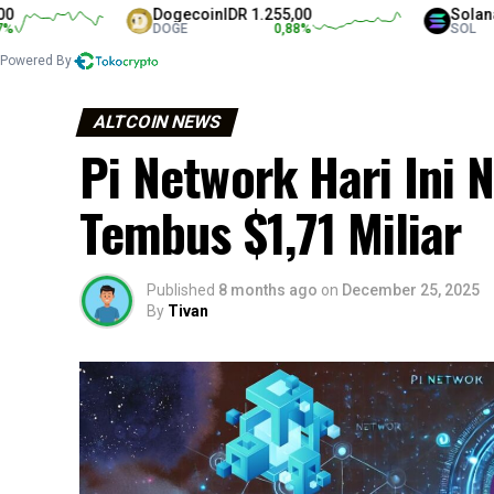
Dogecoin
IDR 1.255,00
Solana
IDR 1.
DOGE
0,88
%
SOL
Powered By
ALTCOIN NEWS
Pi Network Hari Ini 
Tembus $1,71 Miliar
Published
8 months ago
on
December 25, 2025
By
Tivan