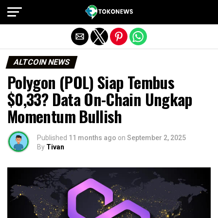
Exit mobile version
ALTCOIN NEWS
Polygon (POL) Siap Tembus
$0,33? Data On-Chain Ungkap
Momentum Bullish
Published
11 months ago
on
September 2, 2025
By
Tivan