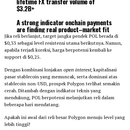
lifetime FX transfer volume of
$3.2B+
A strong indicator onchain payments
are finding real product–market fit
in developing economies, at global
Jika reli berlanjut, target jangka pendek POL berada di
scale.
pic.twitter.com/ZKIkUSOKfA
$0,33 sebagai level resistensi utama berikutnya. Namun,
apabila terjadi koreksi, harga berpotensi kembali ke
support di $0,25.
— Polygon (@0xPolygon)
August 29, 2025
Dengan kombinasi lonjakan
open interest
, kapitalisasi
pasar stablecoin yang memuncak, serta dominasi atas
stablecoin non-USD, prospek Polygon terlihat semakin
cerah. Ditambah dengan indikator teknis yang
mendukung, POL berpotensi melanjutkan reli dalam
beberapa hari mendatang.
Apakah ini awal dari reli besar Polygon menuju level yang
lebih tinggi?