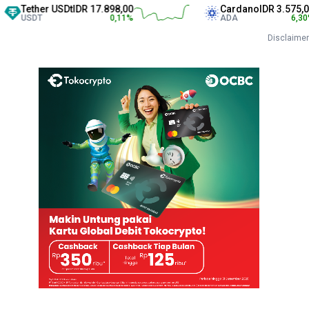
ether USDt
IDR 17.898,00
Cardano
IDR 3.575,00
SDT
0,11
%
ADA
6,30
%
Disclaimer