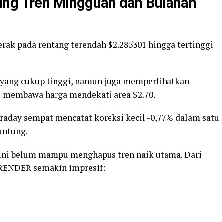
ung Tren Mingguan dan Bulanan
rak pada rentang terendah $2.285301 hingga tertinggi
s yang cukup tinggi, namun juga memperlihatkan
il membawa harga mendekati area $2.70.
traday sempat mencatat koreksi kecil -0,77% dalam satu
untung.
h ini belum mampu menghapus tren naik utama. Dari
a RENDER semakin impresif: