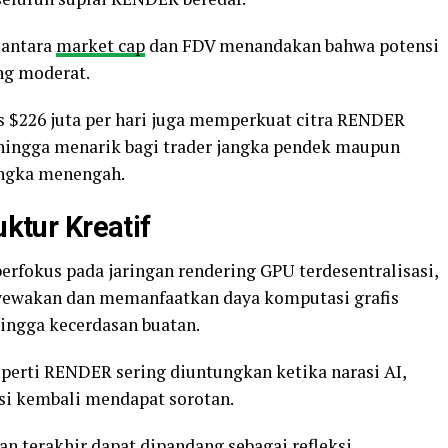
h antara
market cap
dan FDV menandakan bahwa potensi
ng moderat.
$226 juta per hari juga memperkuat citra RENDER
sehingga menarik bagi trader jangka pendek maupun
angka menengah.
uktur Kreatif
erfokus pada jaringan rendering GPU terdesentralisasi,
wakan dan memanfaatkan daya komputasi grafis
hingga kecerdasan buatan.
eperti RENDER sering diuntungkan ketika narasi AI,
asi kembali mendapat sorotan.
 terakhir dapat dipandang sebagai refleksi