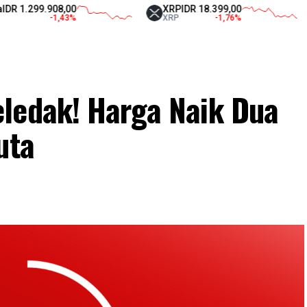
.299.908,00
XRP
IDR 18.399,00
T
-1,43
%
XRP
-1,76
%
U
ledak! Harga Naik Dua
uta