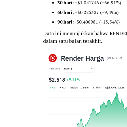
30 hari:
+$1.041746 (+66,91%)
60 hari:
+$0.225327 (+9,49%)
90 hari:
-$0.406981 (-13,54%)
Data ini menunjukkan bahwa RENDER 
dalam satu bulan terakhir.