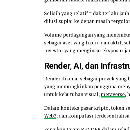
Selisih yang relatif tidak terlalu jau
dilusi suplai ke depan masih tergolo
Volume perdagangan yang menembus 
sebagai aset yang likuid dan aktif, 
investor yang mengincar eksposur j
Render, AI, dan Infrastr
Render dikenal sebagai proyek yang b
yang memungkinkan pengguna menye
untuk kebutuhan visual,
metaverse
, 
Dalam konteks pasar kripto, token s
Web3
, dan komputasi terdesentralis
Kenaikan tajam RENDER dalam sebulan