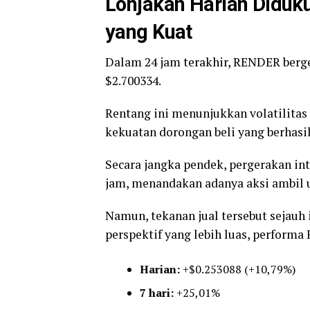
Lonjakan Harian Diduk
yang Kuat
Dalam 24 jam terakhir, RENDER berge
$2.700334.
Rentang ini menunjukkan volatilita
kekuatan dorongan beli yang berhas
Secara jangka pendek, pergerakan in
jam, menandakan adanya aksi ambil 
Namun, tekanan jual tersebut sejau
perspektif yang lebih luas, perform
Harian:
+$0.253088 (+10,79%)
7 hari:
+25,01%