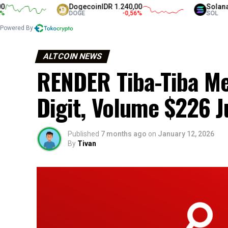
Dogecoin
IDR 1.240,00
Solana
IDR 1
DOGE
-0,56
%
SOL
Powered By
ALTCOIN NEWS
RENDER Tiba-Tiba Me
Digit, Volume $226 J
Published
7 months ago
on
January 12, 2026
By
Tivan