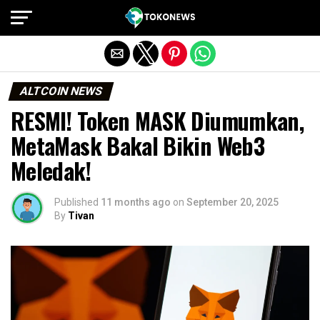
Exit mobile version
ALTCOIN NEWS
RESMI! Token MASK Diumumkan,
MetaMask Bakal Bikin Web3
Meledak!
Published
11 months ago
on
September 20, 2025
By
Tivan