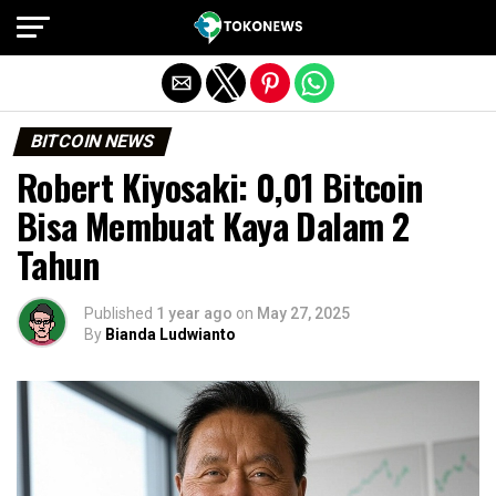
Exit mobile version
BITCOIN NEWS
Robert Kiyosaki: 0,01 Bitcoin
Bisa Membuat Kaya Dalam 2
Tahun
Published
1 year ago
on
May 27, 2025
By
Bianda Ludwianto