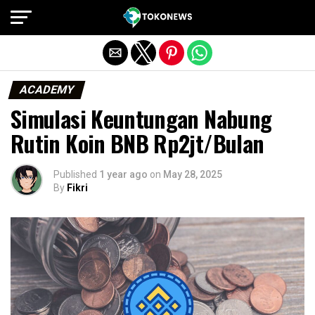
Exit mobile version
ACADEMY
Simulasi Keuntungan Nabung
Rutin Koin BNB Rp2jt/Bulan
Published
1 year ago
on
May 28, 2025
By
Fikri