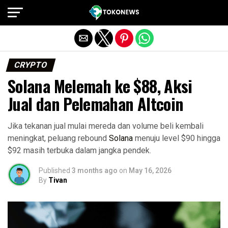
Exit mobile version
CRYPTO
Solana Melemah ke $88, Aksi
Jual dan Pelemahan Altcoin
Jika tekanan jual mulai mereda dan volume beli kembali
meningkat, peluang rebound
Solana
menuju level $90 hingga
$92 masih terbuka dalam jangka pendek.
Published
3 months ago
on
May 16, 2026
By
Tivan