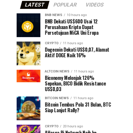
LATEST
POPULAR
VIDEOS
BNB NEWS
10 hours ago
BNB Dekati US$600 Usai 12
Perusahaan Kripto Dapat
Persetujuan MiCA Uni Eropa
CRYPTO
11 hours ago
Dogecoin Dekati US$0,07, Alamat
Aktif DOGE Naik 16%
ALTCOIN NEWS
11 hours ago
Biconomy Melonjak 126%
Sepekan, BICO Bidik Resistance
US$0,03
BITCOIN NEWS
11 hours ago
Bitcoin Tembus Pola 31 Bulan, BTC
Siap Lanjut Rally?
CRYPTO
20 hours ago
AHarga Pi Network Naik ke