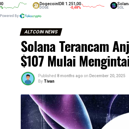
Dogecoin
IDR 1.251,00
Solana
IDR 1.
DOGE
-0,48
%
SOL
Powered By
ALTCOIN NEWS
Solana Terancam Anj
$107 Mulai Menginta
Published
8 months ago
on
December 20, 2025
By
Tivan