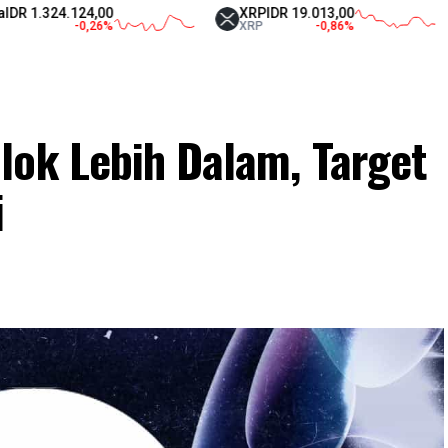
324.124,00
XRP
IDR 19.013,00
Te
-0,26
%
XRP
-0,86
%
US
lok Lebih Dalam, Target
i