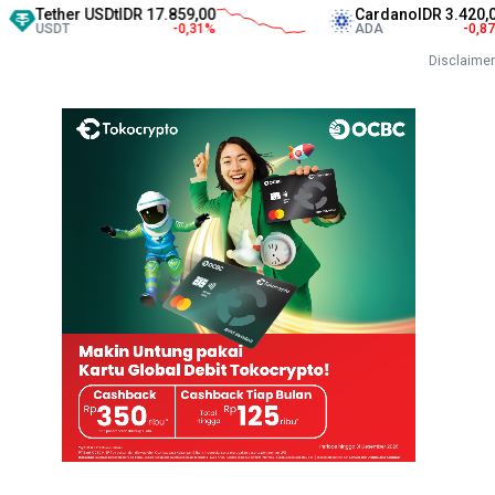
ther USDt
IDR 17.859,00
Cardano
IDR 3.420,00
DT
-0,31
%
ADA
-0,87
%
Disclaimer