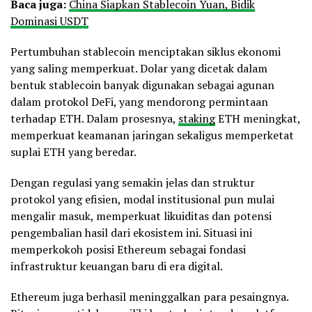
For Ethereum’s 10th birthday, we’re
Baca juga:
China Siapkan Stablecoin Yuan, Bidik
publishing our updated
Dominasi USDT
@ElectricCapital
ETH thesis:
Pertumbuhan stablecoin menciptakan siklus ekonomi
Remaking the Case for ETH 🧵
yang saling memperkuat. Dolar yang dicetak dalam
bentuk stablecoin banyak digunakan sebagai agunan
1/
pic.twitter.com/Rr9mSrK0GS
dalam protokol DeFi, yang mendorong permintaan
terhadap ETH. Dalam prosesnya,
staking
ETH meningkat,
memperkuat keamanan jaringan sekaligus memperketat
— mariaa.eth 🐸 (@MariaShen)
July 8, 2025
suplai ETH yang beredar.
Dengan regulasi yang semakin jelas dan struktur
protokol yang efisien, modal institusional pun mulai
mengalir masuk, memperkuat likuiditas dan potensi
pengembalian hasil dari ekosistem ini. Situasi ini
memperkokoh posisi Ethereum sebagai fondasi
infrastruktur keuangan baru di era digital.
Ethereum juga berhasil meninggalkan para pesaingnya.