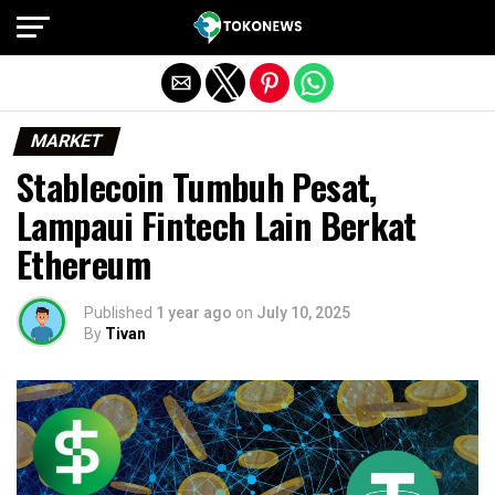
Exit mobile version
MARKET
Stablecoin Tumbuh Pesat,
Lampaui Fintech Lain Berkat
Ethereum
Published
1 year ago
on
July 10, 2025
By
Tivan