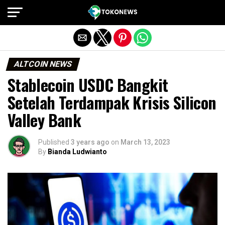
Exit mobile version
ALTCOIN NEWS
Stablecoin USDC Bangkit
Setelah Terdampak Krisis Silicon
Valley Bank
Published
3 years ago
on
March 13, 2023
By
Bianda Ludwianto