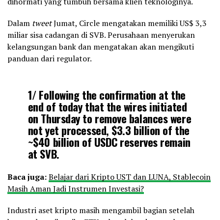
dihormati yang tumbuh bersama klien teknologinya.
Dalam
tweet
Jumat, Circle mengatakan memiliki US$ 3,3
miliar sisa cadangan di SVB. Perusahaan menyerukan
kelangsungan bank dan mengatakan akan mengikuti
panduan dari regulator.
1/ Following the confirmation at the
end of today that the wires initiated
on Thursday to remove balances were
not yet processed, $3.3 billion of the
~$40 billion of USDC reserves remain
at SVB.
Baca juga:
Belajar dari Kripto UST dan LUNA, Stablecoin
— Circle (@circle)
March 11, 2023
Masih Aman Jadi Instrumen Investasi?
Industri aset kripto masih mengambil bagian setelah