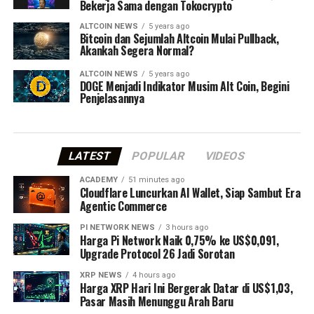
Bekerja Sama dengan Tokocrypto
ALTCOIN NEWS
5 years ago
Bitcoin dan Sejumlah Altcoin Mulai Pullback,
Akankah Segera Normal?
ALTCOIN NEWS
5 years ago
DOGE Menjadi Indikator Musim Alt Coin, Begini
Penjelasannya
LATEST
POPULAR
VIDEOS
ACADEMY
51 minutes ago
Cloudflare Luncurkan AI Wallet, Siap Sambut Era
Agentic Commerce
PI NETWORK NEWS
3 hours ago
Harga Pi Network Naik 0,75% ke US$0,091,
Upgrade Protocol 26 Jadi Sorotan
XRP NEWS
4 hours ago
Harga XRP Hari Ini Bergerak Datar di US$1,03,
Pasar Masih Menunggu Arah Baru