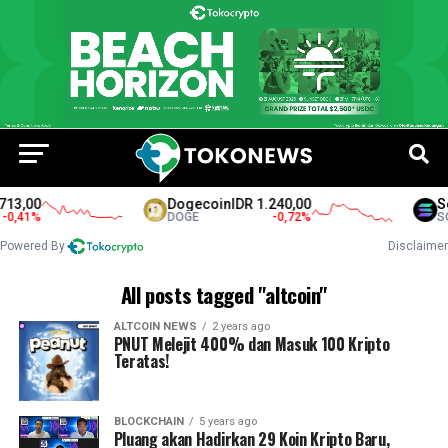
13,00
Dogecoin
IDR 1.240,00
So
0,41
%
DOGE
-0,72
%
SO
Powered By
Disclaimer
All posts tagged "altcoin"
ALTCOIN NEWS
2 years ago
PNUT Melejit 400% dan Masuk 100 Kripto
Teratas!
BLOCKCHAIN
5 years ago
Pluang akan Hadirkan 29 Koin Kripto Baru,