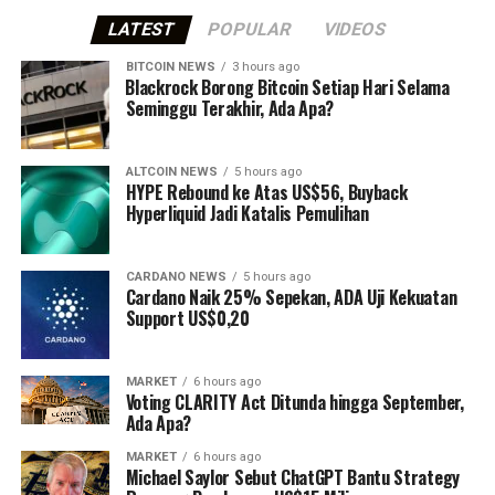
LATEST
POPULAR
VIDEOS
BITCOIN NEWS
3 hours ago
⁠Blackrock Borong Bitcoin Setiap Hari Selama
Seminggu Terakhir, Ada Apa?
ALTCOIN NEWS
5 hours ago
HYPE Rebound ke Atas US$56, Buyback
Hyperliquid Jadi Katalis Pemulihan
CARDANO NEWS
5 hours ago
Cardano Naik 25% Sepekan, ADA Uji Kekuatan
Support US$0,20
MARKET
6 hours ago
Voting CLARITY Act Ditunda hingga September,
Ada Apa?
MARKET
6 hours ago
Michael Saylor Sebut ChatGPT Bantu Strategy