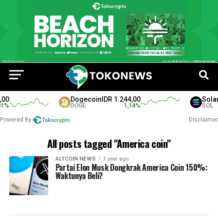
00
Dogecoin
IDR 1.244,00
Solan
%
DOGE
1,14
%
SOL
Powered By
Disclaimer
All posts tagged "America coin"
ALTCOIN NEWS
1 year ago
Partai Elon Musk Dongkrak America Coin 150%:
Waktunya Beli?