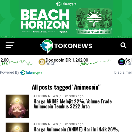
,00
Dogecoin
IDR 1.262,00
Sola
16
%
DOGE
1,94
%
SOL
Powered By
Disclaimer
All posts tagged "Animecoin"
ALTCOIN NEWS
8 months ago
Harga ANIME Melejit 22%, Volume Trade
Animecoin Tembus $222 Juta
ALTCOIN NEWS
8 months ago
Harga Animecoin (ANIME) Hari Ini Naik 26%,