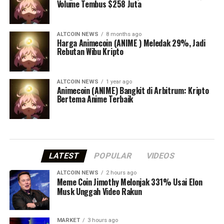
Volume Tembus $258 Juta
ALTCOIN NEWS
8 months ago
Harga Animecoin (ANIME ) Meledak 29%, Jadi
Rebutan Wibu Kripto
ALTCOIN NEWS
1 year ago
Animecoin (ANIME) Bangkit di Arbitrum: Kripto
Bertema Anime Terbaik
LATEST
POPULAR
VIDEOS
ALTCOIN NEWS
2 hours ago
Meme Coin Jimothy Melonjak 331% Usai Elon
Musk Unggah Video Rakun
MARKET
3 hours ago