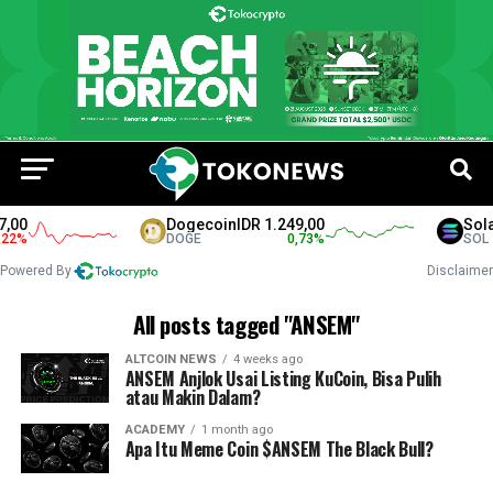
,00
Dogecoin
IDR 1.249,00
Sola
2
%
DOGE
0,73
%
SOL
Powered By
Disclaimer
All posts tagged "ANSEM"
ALTCOIN NEWS
4 weeks ago
ANSEM Anjlok Usai Listing KuCoin, Bisa Pulih
atau Makin Dalam?
ACADEMY
1 month ago
Apa Itu Meme Coin $ANSEM The Black Bull?