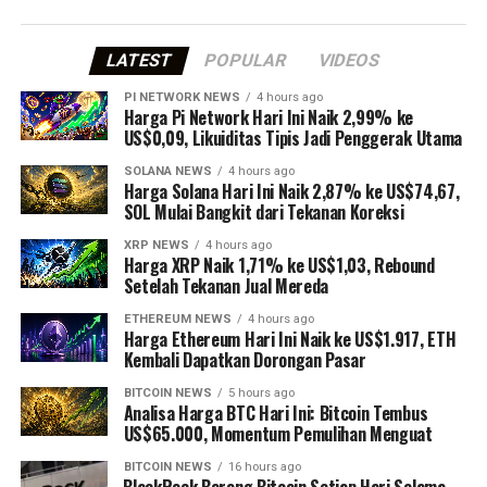
LATEST
POPULAR
VIDEOS
PI NETWORK NEWS
4 hours ago
Harga Pi Network Hari Ini Naik 2,99% ke
US$0,09, Likuiditas Tipis Jadi Penggerak Utama
SOLANA NEWS
4 hours ago
Harga Solana Hari Ini Naik 2,87% ke US$74,67,
SOL Mulai Bangkit dari Tekanan Koreksi
XRP NEWS
4 hours ago
Harga XRP Naik 1,71% ke US$1,03, Rebound
Setelah Tekanan Jual Mereda
ETHEREUM NEWS
4 hours ago
Harga Ethereum Hari Ini Naik ke US$1.917, ETH
Kembali Dapatkan Dorongan Pasar
BITCOIN NEWS
5 hours ago
Analisa Harga BTC Hari Ini: Bitcoin Tembus
US$65.000, Momentum Pemulihan Menguat
BITCOIN NEWS
16 hours ago
⁠BlackRock Borong Bitcoin Setiap Hari Selama